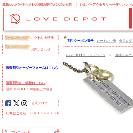
真鍮シルバーネックレス002A刻印メンズor女性
シルバーアクセサリー手作りハンドメイ
こだわり＆特徴
割引クーポン番号
カートの中身
会員ログ
お問い合わせ
LOVEDEPOTトップページ
＞
真鍮シルバー
複数割引オーダーフォームはこちら
複数割引のご詳細はこちら
最大20％OFF＊10個以上の場合
公式ブログ
LINEはこちら
ID ＠ｌｏｖｅｓｂｂ
ブレスレット