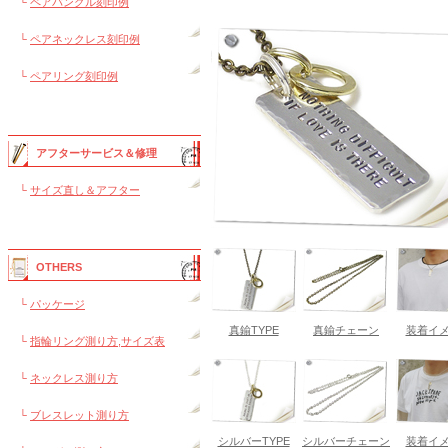
└
ペアバングル刻印例
└
ペアネックレス刻印例
└
ペアリング刻印例
アフターサービス＆修理
└
サイズ直し＆アフター
OTHERS
└
パッケージ
真鍮TYPE
真鍮チェーン
装着イ
└
指輪リング測り方,サイズ表
└
ネックレス測り方
└
ブレスレット測り方
シルバーTYPE
シルバーチェーン
装着イ