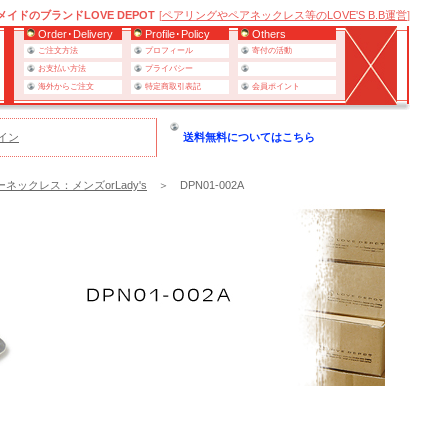
ドのブランドLOVE DEPOT
[
ペアリングやペアネックレス等のLOVE'S B.B運営
]
Order･Delivery
Profile･Policy
Others
ご注文方法
プロフィール
寄付の活動
お支払い方法
プライバシー
海外からご注文
特定商取引表記
会員ポイント
イン
送料無料についてはこちら
ネックレス：メンズorLady's
＞ DPN01-002A