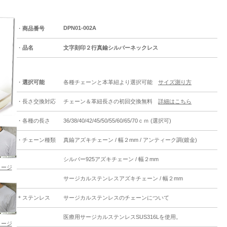
DPN01-002A
・
商品番号
・
品名
文字刻印２行真鍮シルバーネックレス
・
選択可能
各種チェーンと本革紐より選択可能
サイズ測り方
・長さ交換対応
チェーン＆革紐長さの初回交換無料
詳細はこちら
・各種の長さ
36/38/40/42/45/50/55/60/65/70ｃｍ (選択可)
・チェーン種類
真鍮アズキチェーン / 幅２mm / アンティーク調(鍍金)
シルバー925アズキチェーン / 幅２mm
メージ
サージカルステンレスアズキチェーン / 幅２mm
＊ステンレス
サージカルステンレスのチェーンについて
医療用サージカルステンレスSUS316Lを使用。
メージ