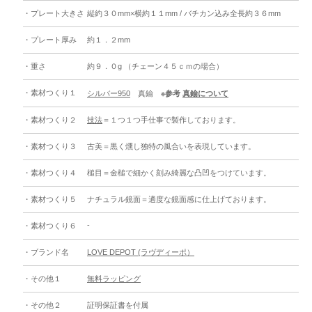
・プレート大きさ
縦約３０mm×横約１１mm / バチカン込み全長約３６mm
・プレート厚み
約１．２mm
・重さ
約９．０g （チェーン４５ｃｍの場合）
・素材つくり１
シルバー950
真鍮
※参考
真鍮について
・素材つくり２
技法
＝１つ１つ手仕事で製作しております。
・素材つくり３
古美＝黒く燻し独特の風合いを表現しています。
・素材つくり４
槌目＝金槌で細かく刻み綺麗な凸凹をつけています。
・素材つくり５
ナチュラル鏡面＝適度な鏡面感に仕上げております。
-
・素材つくり６
・ブランド名
LOVE DEPOT (ラヴディーポ）
・その他１
無料ラッピング
・その他２
証明保証書を付属