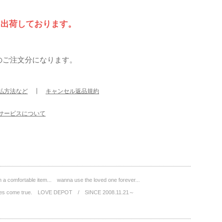
て出荷しております。
のご注文分になります。
払方法など
┃
キャンセル返品規約
サービスについて
a comfortable item... wanna use the loved one forever...
wishes come true. LOVE DEPOT / SINCE 2008.11.21～