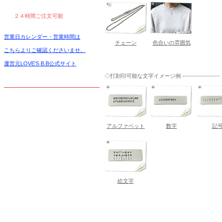
２４時間ご注文可能
営業日カレンダー・営業時間は
チェーン
色合いの雰囲気
こちらよりご確認くださいませ。
運営元LOVE'S B.B公式サイト
◇打刻印可能な文字イメージ例 -------------------
アルファベット
数字
記
絵文字