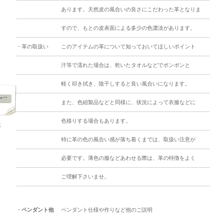
あります。天然皮の風合いの良さにこだわった革となりま
すので、もとの皮表面による多少の色濃淡があります。
・革の取扱い
このアイテムの革について知っておいてほしいポイント
汗等で濡れた場合は、乾いたタオルなどでポンポンと
軽く叩き拭き、陰干しすると良い風合いになります。
また、色紐製品などと同様に、状況によって衣服などに
色移りする場合もあります。
号
特に革の色の風合い感が落ち着くまでは、取扱い注意が
必要です。薄色の服などあわせる際は、革の特徴をよく
ご理解下さいませ。
・
ペンダント他
ペンダント仕様や作りなど他のご説明