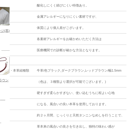
酸化しにくく錆びにくい特徴あり。
金属アレルギーになりにくい素材ですが、
体質により個人差がございます。
ジ(黒)
各素材アレルギーをお確かめいただく方法は
医療機関での診断が確かな方法となります。
----
・本革紐種類
牛革/色ブラック,ダークブラウン,レッドブラウン/幅1.5mm
ラウン
（色は、３種類より選択が可能でございます。)
硬すぎず柔らかすぎない、使い込むうちに程よい心地
--
になる、風合いの良い本革を使用しております。
。
約２ヶ月間、じっくりと天然タンニンなめしを行うことで、
。
革本来の風合いの良さを引き出し、独特の味わい感が