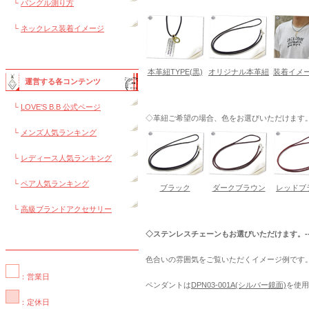
└
バングル測り方
└
ネックレス装着イメージ
本革紐TYPE(黒)
オリジナル本革紐
装着イメー
運営する各コンテンツ
└
LOVE'S B.B 公式ページ
◇革紐ご希望の場合、色をお選びいただけます。---
└
メンズ人気ランキング
└
レディース人気ランキング
└
ペア人気ランキング
ブラック
ダークブラウン
レッドブ
└
高級ブランドアクセサリー
◇ステンレスチェーンもお選びいただけます。----
色合いの雰囲気をご覧いただくイメージ例です
：営業日
ペンダントは
DPN03-001A(シルバー鏡面)
を使用
：定休日