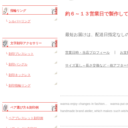
指輪リング
約６～１３営業日で製作し
└
シルバーリング
最短お届けは、配送日指定なし
文字刻印アクセサリー
営業日時・当店プロフィール
┃
お支
└
刻印ブレスレット
└
刻印バングル
サイズ直し～長さ交換など・他アフター
└
刻印ネックレス
└
刻印指輪リング
wanna enjoy changes in fashion... wanna put on 
ペア選び方＆刻印例
handmade brand atelier, which makes such 
└
ペアブレスレット刻印例