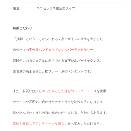
・用途
ユニセックス重宝型タイプ
・
特徴こだわり
「打刻」
という古くから伝わる文字デザインの個性を生かした
自分だけの
手作りハンドメイドなシルバーアクセサリー
。
普段使いのカジュアル
に愛用できる
文字シルバーネックレス
。
愛着感の高まる槌目とIDプレート系のペンダントです♪
また、材質には少し
ゆったりとした輝きのシルバー９５０
を使用、
デザインや雰囲気に合わせたナチュラルな制作方法になります。
使い込んでいくうち
独特の風合いが生まれるこだわり
もあります。
真鍮も変色してアンティークな風合い
をお楽みいただけます。