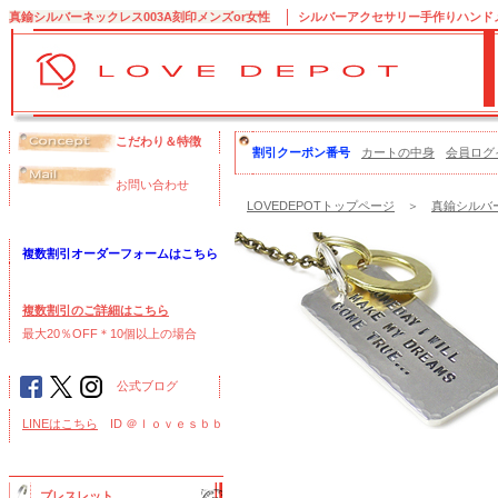
真鍮シルバーネックレス003A刻印メンズor女性
シルバーアクセサリー手作りハンドメイ
こだわり＆特徴
割引クーポン番号
カートの中身
会員ログ
お問い合わせ
LOVEDEPOTトップページ
＞
真鍮シルバー
複数割引オーダーフォームはこちら
複数割引のご詳細はこちら
最大20％OFF＊10個以上の場合
公式ブログ
LINEはこちら
ID ＠ｌｏｖｅｓｂｂ
ブレスレット