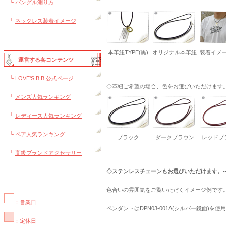
└
バングル測り方
└
ネックレス装着イメージ
本革紐TYPE(黒)
オリジナル本革紐
装着イメー
運営する各コンテンツ
└
LOVE'S B.B 公式ページ
◇革紐ご希望の場合、色をお選びいただけます。---
└
メンズ人気ランキング
└
レディース人気ランキング
└
ペア人気ランキング
ブラック
ダークブラウン
レッドブ
└
高級ブランドアクセサリー
◇ステンレスチェーンもお選びいただけます。----
色合いの雰囲気をご覧いただくイメージ例です
：営業日
ペンダントは
DPN03-001A(シルバー鏡面)
を使用
：定休日