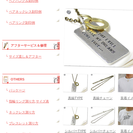
└
ペアバングル刻印例
└
ペアネックレス刻印例
└
ペアリング刻印例
アフターサービス＆修理
└
サイズ直し＆アフター
OTHERS
└
パッケージ
真鍮TYPE
真鍮チェーン
装着イ
└
指輪リング測り方,サイズ表
└
ネックレス測り方
└
ブレスレット測り方
シルバーTYPE
シルバーチェーン
装着イ