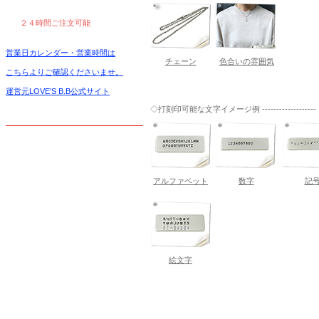
２４時間ご注文可能
営業日カレンダー・営業時間は
チェーン
色合いの雰囲気
こちらよりご確認くださいませ。
運営元LOVE'S B.B公式サイト
◇打刻印可能な文字イメージ例 -------------------
アルファベット
数字
記
絵文字