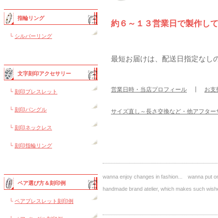
指輪リング
約６～１３営業日で製作し
└
シルバーリング
最短お届けは、配送日指定なし
文字刻印アクセサリー
営業日時・当店プロフィール
┃
お支
└
刻印ブレスレット
└
刻印バングル
サイズ直し～長さ交換など・他アフター
└
刻印ネックレス
└
刻印指輪リング
wanna enjoy changes in fashion... wanna put on 
ペア選び方＆刻印例
handmade brand atelier, which makes such 
└
ペアブレスレット刻印例