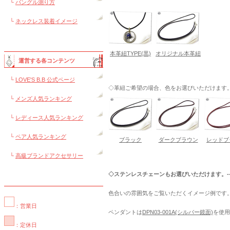
└
バングル測り方
└
ネックレス装着イメージ
本革紐TYPE(黒)
オリジナル本革紐
運営する各コンテンツ
└
LOVE'S B.B 公式ページ
◇革紐ご希望の場合、色をお選びいただけます。---
└
メンズ人気ランキング
└
レディース人気ランキング
└
ペア人気ランキング
ブラック
ダークブラウン
レッドブ
└
高級ブランドアクセサリー
◇ステンレスチェーンもお選びいただけます。----
色合いの雰囲気をご覧いただくイメージ例です
：営業日
ペンダントは
DPN03-001A(シルバー鏡面)
を使用
：定休日