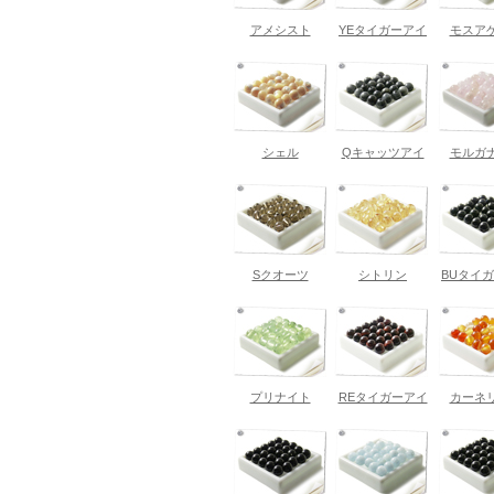
アメシスト
YEタイガーアイ
モスア
シェル
Qキャッツアイ
モルガ
Sクオーツ
シトリン
BUタイ
プリナイト
REタイガーアイ
カーネ