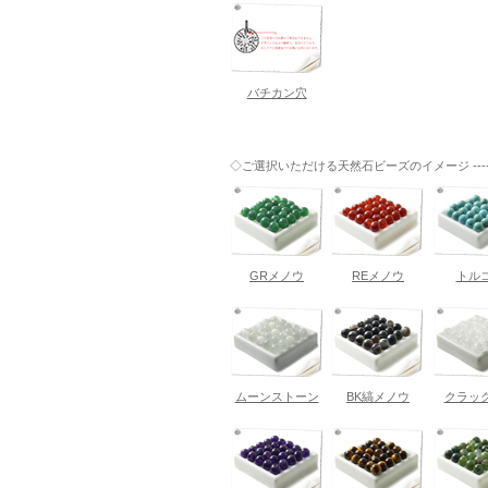
バチカン穴
◇ご選択いただける天然石ビーズのイメージ ------
GRメノウ
REメノウ
トル
ムーンストーン
BK縞メノウ
クラッ