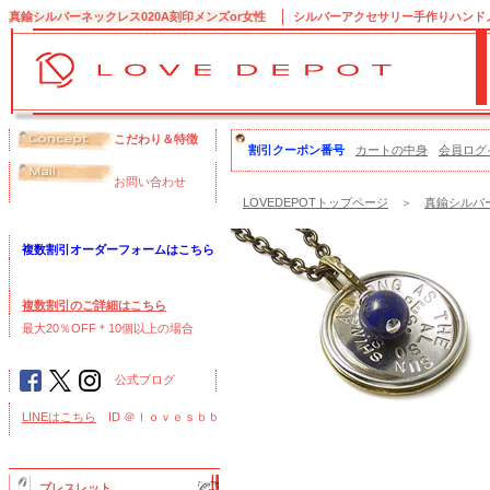
真鍮シルバーネックレス020A刻印メンズor女性
シルバーアクセサリー手作りハンドメイ
こだわり＆特徴
割引クーポン番号
カートの中身
会員ログ
お問い合わせ
LOVEDEPOTトップページ
＞
真鍮シルバー
複数割引オーダーフォームはこちら
複数割引のご詳細はこちら
最大20％OFF＊10個以上の場合
公式ブログ
LINEはこちら
ID ＠ｌｏｖｅｓｂｂ
ブレスレット