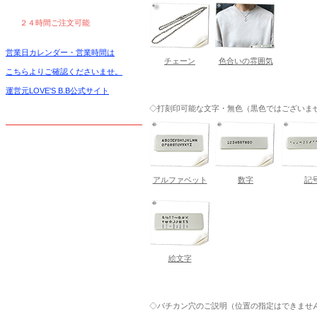
２４時間ご注文可能
営業日カレンダー・営業時間は
チェーン
色合いの雰囲気
こちらよりご確認くださいませ。
運営元LOVE'S B.B公式サイト
◇打刻印可能な文字・無色（黒色ではございま
アルファベット
数字
記
絵文字
◇バチカン穴のご説明（位置の指定はできません）-