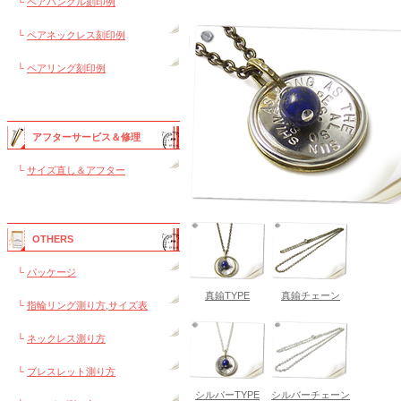
└
ペアバングル刻印例
└
ペアネックレス刻印例
└
ペアリング刻印例
アフターサービス＆修理
└
サイズ直し＆アフター
OTHERS
└
パッケージ
真鍮TYPE
真鍮チェーン
└
指輪リング測り方,サイズ表
└
ネックレス測り方
└
ブレスレット測り方
シルバーTYPE
シルバーチェーン