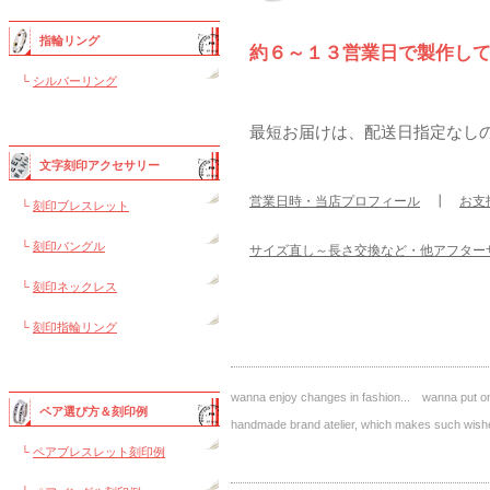
指輪リング
約６～１３営業日で製作し
└
シルバーリング
最短お届けは、配送日指定なし
文字刻印アクセサリー
営業日時・当店プロフィール
┃
お支
└
刻印ブレスレット
└
刻印バングル
サイズ直し～長さ交換など・他アフター
└
刻印ネックレス
└
刻印指輪リング
wanna enjoy changes in fashion... wanna put on 
ペア選び方＆刻印例
handmade brand atelier, which makes such 
└
ペアブレスレット刻印例