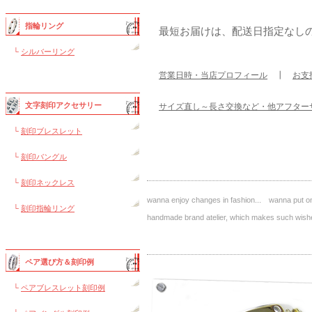
指輪リング
最短お届けは、配送日指定なし
└
シルバーリング
営業日時・当店プロフィール
┃
お支
文字刻印アクセサリー
サイズ直し～長さ交換など・他アフター
└
刻印ブレスレット
└
刻印バングル
└
刻印ネックレス
wanna enjoy changes in fashion... wanna put on 
└
刻印指輪リング
handmade brand atelier, which makes such 
ペア選び方＆刻印例
└
ペアブレスレット刻印例