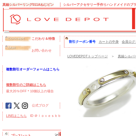
真鍮シルバーリング011Aねじピン
シルバーアクセサリー手作りハンドメイドのブランド
こだわり＆特徴
割引クーポン番号
カートの中身
会員ログ
お問い合わせ
LOVEDEPOTトップページ
＞
真鍮シルバー
複数割引オーダーフォームはこちら
複数割引のご詳細はこちら
最大20％OFF＊10個以上の場合
公式ブログ
LINEはこちら
ID ＠ｌｏｖｅｓｂｂ
ブレスレット