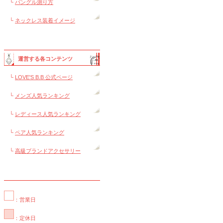
└
バングル測り方
└
ネックレス装着イメージ
運営する各コンテンツ
└
LOVE'S B.B 公式ページ
└
メンズ人気ランキング
└
レディース人気ランキング
└
ペア人気ランキング
└
高級ブランドアクセサリー
：営業日
：定休日