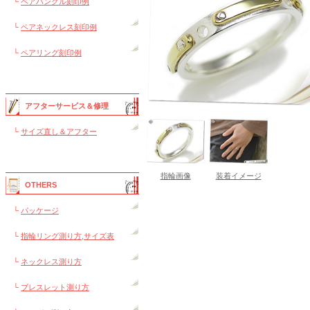
└
ペアバングル刻印例
└
ペアネックレス刻印例
└
ペアリング刻印例
アフターサービス＆修理
└
サイズ直し＆アフター
指輪画像
装着イメージ
OTHERS
└
パッケージ
└
指輪リング測り方,サイズ表
└
ネックレス測り方
└
ブレスレット測り方