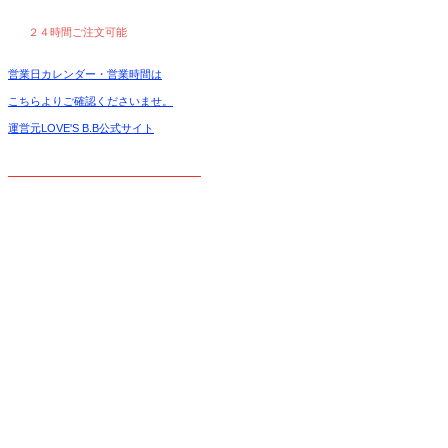
２４時間ご注文可能
営業日カレンダー・営業時間は
こちらよりご確認くださいませ。
運営元LOVE'S B.B公式サイト