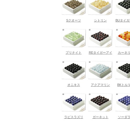
Sクオーツ
シトリン
BUタイ
プリナイト
REタイガーアイ
カーネ
オニキス
アクアマリン
BKトル
ラピスラズリ
ガーネット
ソーダ