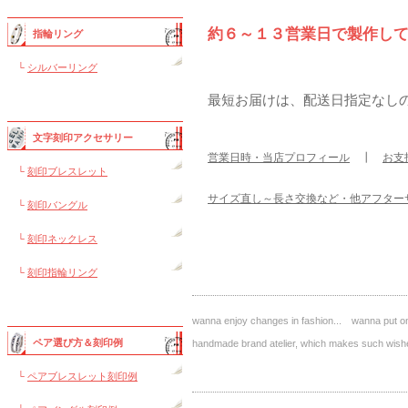
約６～１３営業日で製作し
指輪リング
└
シルバーリング
最短お届けは、配送日指定なし
文字刻印アクセサリー
営業日時・当店プロフィール
┃
お支
└
刻印ブレスレット
サイズ直し～長さ交換など・他アフター
└
刻印バングル
└
刻印ネックレス
└
刻印指輪リング
wanna enjoy changes in fashion... wanna put on 
ペア選び方＆刻印例
handmade brand atelier, which makes such 
└
ペアブレスレット刻印例