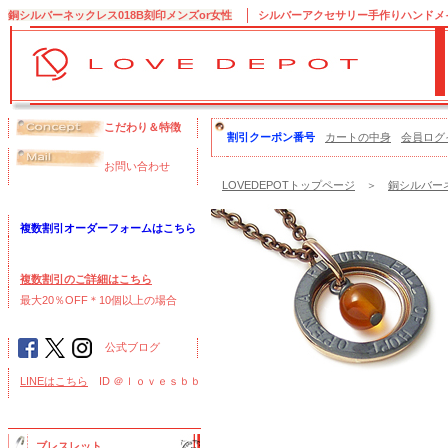
銅シルバーネックレス018B刻印メンズor女性
シルバーアクセサリー手作りハンドメイド
こだわり＆特徴
割引クーポン番号
カートの中身
会員ログ
お問い合わせ
LOVEDEPOTトップページ
＞
銅シルバーネ
複数割引オーダーフォームはこちら
複数割引のご詳細はこちら
最大20％OFF＊10個以上の場合
公式ブログ
LINEはこちら
ID ＠ｌｏｖｅｓｂｂ
ブレスレット