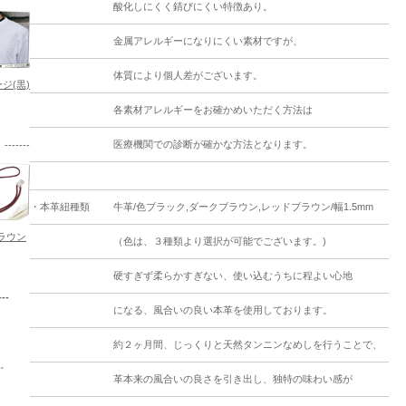
酸化しにくく錆びにくい特徴あり。
金属アレルギーになりにくい素材ですが、
体質により個人差がございます。
ジ(黒)
各素材アレルギーをお確かめいただく方法は
医療機関での診断が確かな方法となります。
----
・本革紐種類
牛革/色ブラック,ダークブラウン,レッドブラウン/幅1.5mm
ラウン
（色は、３種類より選択が可能でございます。)
硬すぎず柔らかすぎない、使い込むうちに程よい心地
--
になる、風合いの良い本革を使用しております。
。
約２ヶ月間、じっくりと天然タンニンなめしを行うことで、
。
革本来の風合いの良さを引き出し、独特の味わい感が