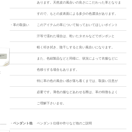
あります。天然皮の風合いの良さにこだわった革となりま
すので、もとの皮表面による多少の色濃淡があります。
・革の取扱い
このアイテムの革について知っておいてほしいポイント
汗等で濡れた場合は、乾いたタオルなどでポンポンと
軽く叩き拭き、陰干しすると良い風合いになります。
また、色紐製品などと同様に、状況によって衣服などに
色移りする場合もあります。
号
特に革の色の風合い感が落ち着くまでは、取扱い注意が
必要です。薄色の服などあわせる際は、革の特徴をよく
ご理解下さいませ。
・
ペンダント他
ペンダント仕様や作りなど他のご説明
---