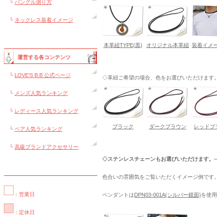
└
バングル測り方
└
ネックレス装着イメージ
本革紐TYPE(黒)
オリジナル本革紐
装着イメー
運営する各コンテンツ
└
LOVE'S B.B 公式ページ
◇革紐ご希望の場合、色をお選びいただけます。---
└
メンズ人気ランキング
└
レディース人気ランキング
ブラック
ダークブラウン
レッドブ
└
ペア人気ランキング
└
高級ブランドアクセサリー
◇ステンレスチェーンもお選びいただけます。--
色合いの雰囲気をご覧いただくイメージ例です
：営業日
ペンダントは
DPN03-001A(シルバー鏡面)
を使用
：定休日