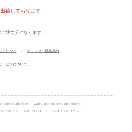
て出荷しております。
のご注文分になります。
払方法など
┃
キャンセル返品規約
サービスについて
a comfortable item... wanna use the loved one forever...
wishes come true. LOVE DEPOT / SINCE 2008.11.21～