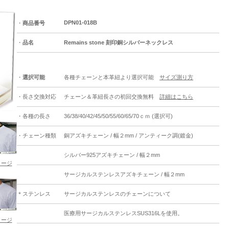
DPN01-018B
・
商品番号
・
品名
Remains stone 刻印銅シルバーネックレス
・
選択可能
各種チェーンと本革紐より選択可能
サイズ測り方
・長さ交換対応
チェーン＆革紐長さの初回交換無料
詳細はこちら
・各種の長さ
36/38/40/42/45/50/55/60/65/70ｃｍ (選択可)
・チェーン種類
銅アズキチェーン / 幅２mm / アンティーク調(鍍金)
シルバー925アズキチェーン / 幅２mm
メージ
サージカルステンレスアズキチェーン / 幅２mm
＊ステンレス
サージカルステンレスのチェーンについて
医療用サージカルステンレスSUS316Lを使用。
メージ