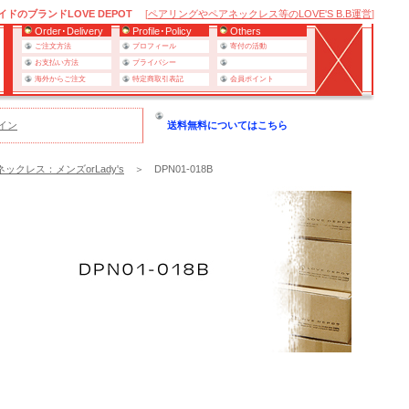
のブランドLOVE DEPOT
[
ペアリングやペアネックレス等のLOVE'S B.B運営
]
Order･Delivery
Profile･Policy
Others
ご注文方法
プロフィール
寄付の活動
お支払い方法
プライバシー
海外からご注文
特定商取引表記
会員ポイント
イン
送料無料についてはこちら
ックレス：メンズorLady's
＞ DPN01-018B