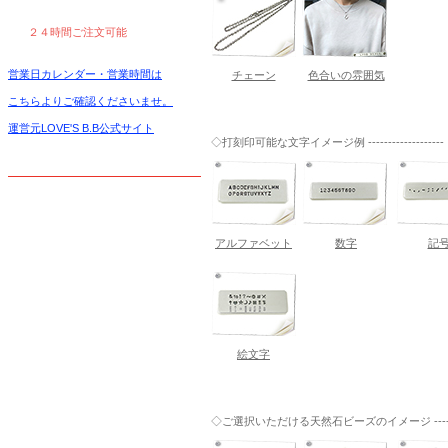
２４時間ご注文可能
営業日カレンダー・営業時間は
チェーン
色合いの雰囲気
こちらよりご確認くださいませ。
運営元LOVE'S B.B公式サイト
◇打刻印可能な文字イメージ例 -------------------
アルファベット
数字
記
絵文字
◇ご選択いただける天然石ビーズのイメージ ------