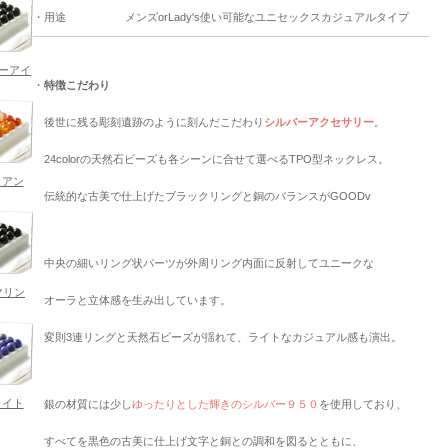
・用途
メンズorLady's使い可能なユニセックスカジュアルタイプ
ガーアイ
・
特徴こだわり
後世に残る彫刻遺跡のように刻んだこだわり
シルバーアクセサリー
。
24colorの天然石ビーズも各シーンに合せて選べるTPO型ネックレス。
リアン
伝統的な古美で仕上げたブラックリングと銅のバランスがGOODv
中央の細いリング状パーツが外周リング内面に反射してユニークな
マリン
オーラと立体感を生み出しています。
変則3連リングと天然石ビーズが揺れて、ライトなカジュアル感も演出。
ライト
銀の材質には少し
ゆったりとした輝きのシルバー９５０
を使用しており、
すべてを黒色の古美に仕上げ文字と銅との調和を図るとともに、