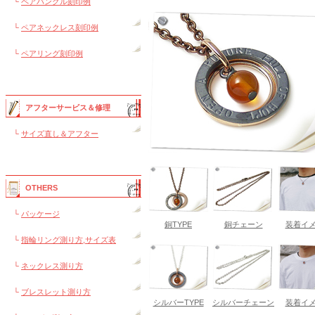
└
ペアバングル刻印例
└
ペアネックレス刻印例
└
ペアリング刻印例
アフターサービス＆修理
└
サイズ直し＆アフター
OTHERS
└
パッケージ
銅TYPE
銅チェーン
装着イ
└
指輪リング測り方,サイズ表
└
ネックレス測り方
└
ブレスレット測り方
シルバーTYPE
シルバーチェーン
装着イ