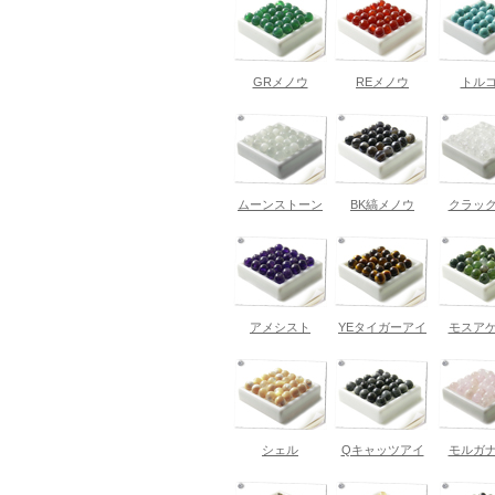
GRメノウ
REメノウ
トル
ムーンストーン
BK縞メノウ
クラッ
アメシスト
YEタイガーアイ
モスア
シェル
Qキャッツアイ
モルガ