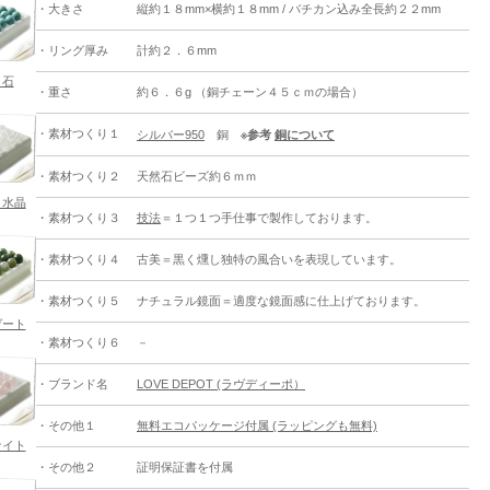
・大きさ
縦約１８mm×横約１８mm / バチカン込み全長約２２mm
・リング厚み
計約２．６mm
コ石
・重さ
約６．６g （銅チェーン４５ｃｍの場合）
・素材つくり１
シルバー950
銅
※参考
銅について
・素材つくり２
天然石ビーズ約６ｍｍ
ク水晶
・素材つくり３
技法
＝１つ１つ手仕事で製作しております。
・素材つくり４
古美＝黒く燻し独特の風合いを表現しています。
・素材つくり５
ナチュラル鏡面＝適度な鏡面感に仕上げております。
ゲート
・素材つくり６
－
・ブランド名
LOVE DEPOT (ラヴディーポ）
・その他１
無料エコパッケージ付属 (ラッピングも無料)
ナイト
・その他２
証明保証書を付属