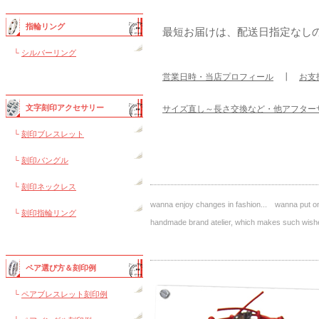
指輪リング
最短お届けは、配送日指定なし
└
シルバーリング
営業日時・当店プロフィール
┃
お支
文字刻印アクセサリー
サイズ直し～長さ交換など・他アフター
└
刻印ブレスレット
└
刻印バングル
└
刻印ネックレス
wanna enjoy changes in fashion... wanna put on 
└
刻印指輪リング
handmade brand atelier, which makes such 
ペア選び方＆刻印例
└
ペアブレスレット刻印例