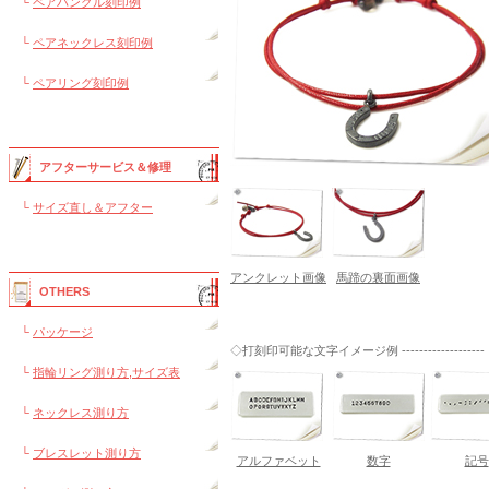
└
ペアバングル刻印例
└
ペアネックレス刻印例
└
ペアリング刻印例
アフターサービス＆修理
└
サイズ直し＆アフター
アンクレット画像
馬蹄の裏面画像
OTHERS
└
パッケージ
◇打刻印可能な文字イメージ例 -------------------
└
指輪リング測り方,サイズ表
└
ネックレス測り方
└
ブレスレット測り方
アルファベット
数字
記号