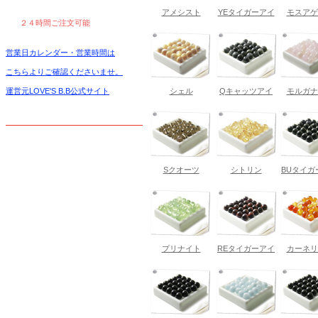
アメシスト
YEタイガーアイ
モスアゲ
２４時間ご注文可能
営業日カレンダー・営業時間は
こちらよりご確認くださいませ。
運営元LOVE'S B.B公式サイト
シェル
Qキャッツアイ
モルガナ
Sクオーツ
シトリン
BUタイガ
プリナイト
REタイガーアイ
カーネリ