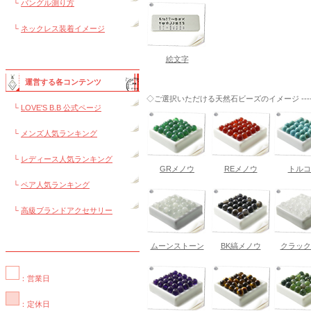
└
バングル測り方
└
ネックレス装着イメージ
絵文字
運営する各コンテンツ
◇ご選択いただける天然石ビーズのイメージ ------
└
LOVE'S B.B 公式ページ
└
メンズ人気ランキング
└
レディース人気ランキング
GRメノウ
REメノウ
トルコ
└
ペア人気ランキング
└
高級ブランドアクセサリー
ムーンストーン
BK縞メノウ
クラック
：営業日
：定休日