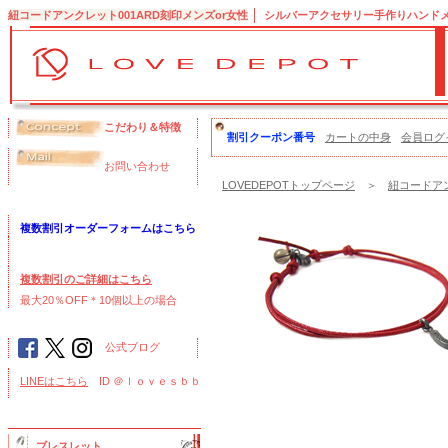
紐コードアンクレット001ARD刻印メンズor女性
シルバーアクセサリー手作りハンドメイ
こだわり＆特徴
割引クーポン番号
カートの中身
会員ログ
お問い合わせ
LOVEDEPOTトップページ
＞
紐コードアン
複数割引オーダーフォームはこちら
複数割引のご詳細はこちら
最大20％OFF＊10個以上の場合
公式ブログ
LINEはこちら
ID ＠ｌｏｖｅｓｂｂ
ブレスレット