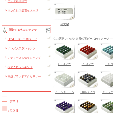
└
バングル測り方
└
ネックレス装着イメージ
絵文字
運営する各コンテンツ
◇ご選択いただける天然石ビーズのイメージ ------
└
LOVE'S B.B 公式ページ
└
メンズ人気ランキング
└
レディース人気ランキング
GRメノウ
REメノウ
トル
└
ペア人気ランキング
└
高級ブランドアクセサリー
ムーンストーン
BK縞メノウ
クラッ
：営業日
：定休日