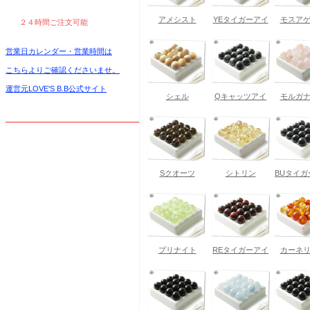
アメシスト
YEタイガーアイ
モスア
２４時間ご注文可能
営業日カレンダー・営業時間は
こちらよりご確認くださいませ。
運営元LOVE'S B.B公式サイト
シェル
Qキャッツアイ
モルガ
Sクオーツ
シトリン
BUタイガ
プリナイト
REタイガーアイ
カーネ