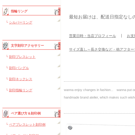
指輪リング
最短お届けは、配送日指定なし
└
シルバーリング
営業日時・当店プロフィール
┃
お支
文字刻印アクセサリー
サイズ直し～長さ交換など・他アフター
└
刻印ブレスレット
└
刻印バングル
└
刻印ネックレス
wanna enjoy changes in fashion... wanna put on
└
刻印指輪リング
handmade brand atelier, which makes such 
ペア選び方＆刻印例
└
ペアブレスレット刻印例