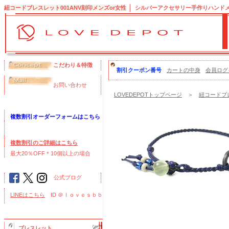
紐コードブレスレット001ANV刻印メンズor女性
シルバーアクセサリー手作りハンドメイ
こだわり＆特徴
割引クーポン番号
カートの中身
会員ログ
お問い合わせ
LOVEDEPOTトップページ
＞
紐コードブレ
複数割引オーダーフォームはこちら
複数割引のご詳細はこちら
最大20％OFF＊10個以上の場合
公式ブログ
LINEはこちら
ID ＠ｌｏｖｅｓｂｂ
ブレスレット