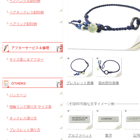
└
ペアバングル刻印例
└
ペアネックレス刻印例
└
ペアリング刻印例
アフターサービス＆修理
└
サイズ直し＆アフター
ブレスレット画像
留め部分画像
OTHERS
└
パッケージ
◇打刻印可能な文字イメージ例 -------------------
└
指輪リング測り方,サイズ表
└
ネックレス測り方
└
ブレスレット測り方
アルファベット
数字
記