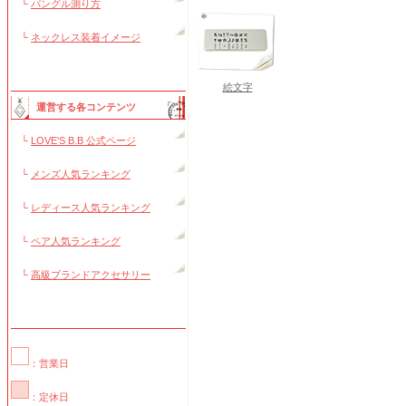
└
バングル測り方
└
ネックレス装着イメージ
絵文字
運営する各コンテンツ
└
LOVE'S B.B 公式ページ
└
メンズ人気ランキング
└
レディース人気ランキング
└
ペア人気ランキング
└
高級ブランドアクセサリー
：営業日
：定休日