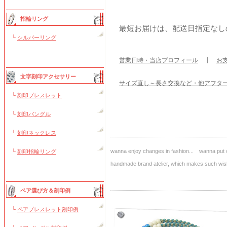
指輪リング
最短お届けは、配送日指定なし
└
シルバーリング
営業日時・当店プロフィール
┃
お
文字刻印アクセサリー
サイズ直し～長さ交換など・他アフタ
└
刻印ブレスレット
└
刻印バングル
└
刻印ネックレス
wanna enjoy changes in fashion... wanna put o
└
刻印指輪リング
handmade brand atelier, which makes such
ペア選び方＆刻印例
└
ペアブレスレット刻印例