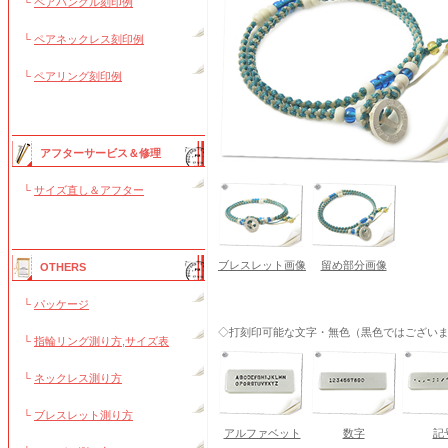
└
ペアバングル刻印例
└
ペアネックレス刻印例
└
ペアリング刻印例
アフターサービス＆修理
└
サイズ直し＆アフター
ブレスレット画像
留め部分画像
OTHERS
└
パッケージ
◇打刻印可能な文字・無色（黒色ではござい
└
指輪リング測り方,サイズ表
└
ネックレス測り方
└
ブレスレット測り方
アルファベット
数字
記