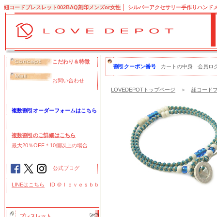
紐コードブレスレット002BAQ刻印メンズor女性
シルバーアクセサリー手作りハンドメイ
こだわり＆特徴
割引クーポン番号
カートの中身
会員ロ
お問い合わせ
LOVEDEPOTトップページ
＞
紐コードブ
複数割引オーダーフォームはこちら
複数割引のご詳細はこちら
最大20％OFF＊10個以上の場合
公式ブログ
LINEはこちら
ID ＠ｌｏｖｅｓｂｂ
ブレスレット