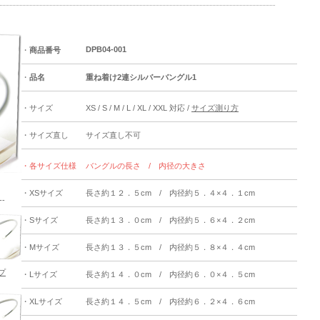
DPB04-001
・
商品番号
・
品名
重ね着け2連シルバーバングル1
・サイズ
XS / S / M / L / XL / XXL 対応 /
サイズ測り方
・サイズ直し
サイズ直し不可
・各サイズ仕様
バングルの長さ / 内径の大きさ
・XSサイズ
長さ約１２．５cm / 内径約５．４×４．１cm
--
・Sサイズ
長さ約１３．０cm / 内径約５．６×４．２cm
・Mサイズ
長さ約１３．５cm / 内径約５．８×４．４cm
プ
・Lサイズ
長さ約１４．０cm / 内径約６．０×４．５cm
・XLサイズ
長さ約１４．５cm / 内径約６．２×４．６cm