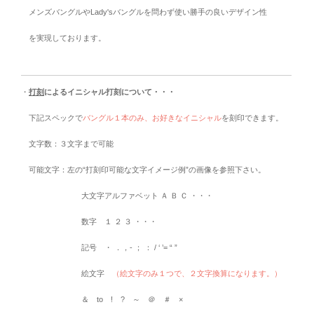
メンズバングルやLady'sバングルを問わず使い勝手の良いデザイン性
を実現しております。
・
打刻
によるイニシャル打刻について・・・
下記スペックで
バングル１本のみ、お好きなイニシャル
を刻印できます。
文字数：３文字まで可能
可能文字：左の“打刻印可能な文字イメージ例”の画像を参照下さい。
大文字アルファベット Ａ Ｂ Ｃ ・・・
数字 １ ２ ３ ・・・
記号 ・ ．，- ； ： / ‘ ’= “ ”
絵文字
（絵文字のみ１つで、２文字換算になります。）
＆ to ! ? ～ ＠ ＃ ×