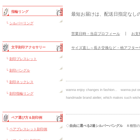
指輪リング
最短お届けは、配送日指定なし
└
シルバーリング
営業日時・当店プロフィール
┃
お支
文字刻印アクセサリー
サイズ直し～長さ交換など・他アフター
└
刻印ブレスレット
└
刻印バングル
└
刻印ネックレス
wanna enjoy changes in fashion... wanna put on 
└
刻印指輪リング
handmade brand atelier, which makes such 
ペア選び方＆刻印例
◇
自由に選べる
2連シルバーバングル
８種類の
└
ペアブレスレット刻印例