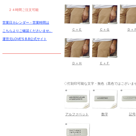
２４時間ご注文可能
営業日カレンダー・営業時間は
Ｃ＋Ｅ
Ｃ＋Ｇ
Ｄ＋
こちらよりご確認くださいませ。
運営元LOVE'S B.B公式サイト
Ｄ＋Ｈ
Ｅ＋Ｆ
◇打刻印可能な文字・無色（黒色ではございま
アルファベット
数字
記号