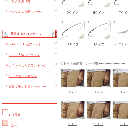
└
バングル測り方
└
ネックレス装着イメージ
Dタイプ
Eタイプ
Fタイ
運営する各コンテンツ
└
LOVE'S B.B 公式ページ
Gタイプ
Hタイプ
イニシャ
└
メンズ人気ランキング
◇おすすめ装着イメージ例 -----------------------
└
レディース人気ランキング
└
ペア人気ランキング
└
高級ブランドアクセサリー
Ａ＋Ｃ
Ａ＋Ｇ
Ｂ＋
：営業日
Ｂ＋Ｆ
Ｂ＋Ｈ
Ｃ＋
：定休日