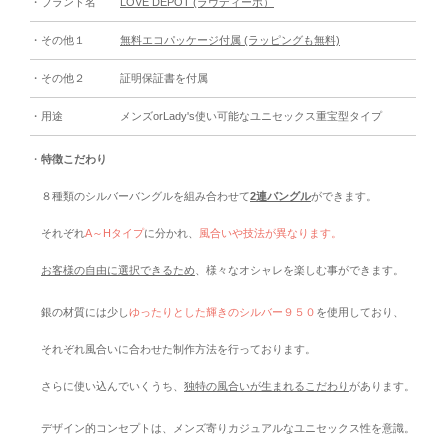
・ブランド名
LOVE DEPOT (ラヴディーポ）
・その他１
無料エコパッケージ付属 (ラッピングも無料)
・その他２
証明保証書を付属
・用途
メンズorLady's使い可能なユニセックス重宝型タイプ
・
特徴こだわり
８種類のシルバーバングルを組み合わせて
2連バングル
ができます。
それぞれ
A～Hタイプ
に分かれ、
風合いや技法が異なります。
お客様の自由に選択できるため
、様々なオシャレを楽しむ事ができます。
銀の材質には少し
ゆったりとした輝きのシルバー９５０
を使用しており、
それぞれ風合いに合わせた制作方法を行っております。
さらに使い込んでいくうち、
独特の風合いが生まれるこだわり
があります。
デザイン的コンセプトは、メンズ寄りカジュアルなユニセックス性を意識。