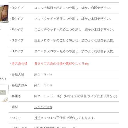
・Dタイプ
スコッチ槌目＝粗めにつや消し、細かい凸凹デザイン。
・Eタイプ
マットウッド＝適度につや消し、細かい木目デザイン。
Ｆ
・Fタイプ
スコッチウッド＝粗めにつや消し、細かい木目デザイン。
・Gタイプ
鏡面メロウ＝字のごとく輝かせ、波のような独自表現技。
・Hタイプ
スコッチメロウ＝粗めつや消し、波のような独自表現技。
・各共通仕様
各タイプ共通の仕様や素材やつくりetc
・各最大幅
約１．８mm
せん）
・各最大厚み
約１．３mm
・各重さ
約２．５～３．０g （Mサイズの場合/タイプにより異なる）
・素材
シルバー950
・つくり
技法
＝１つ１つ手仕事で製作しております。