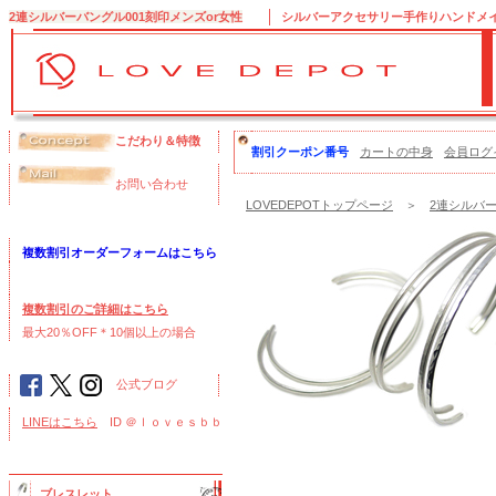
2連シルバーバングル001刻印メンズor女性
シルバーアクセサリー手作りハンドメイド
こだわり＆特徴
割引クーポン番号
カートの中身
会員ログ
お問い合わせ
LOVEDEPOTトップページ
＞
2連シルバー
複数割引オーダーフォームはこちら
複数割引のご詳細はこちら
最大20％OFF＊10個以上の場合
公式ブログ
LINEはこちら
ID ＠ｌｏｖｅｓｂｂ
ブレスレット