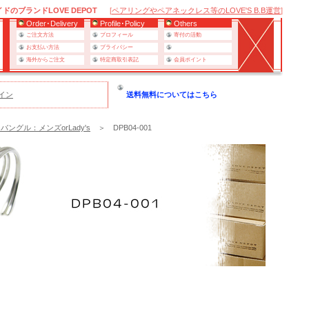
のブランドLOVE DEPOT
[
ペアリングやペアネックレス等のLOVE'S B.B運営
]
Order･Delivery
Profile･Policy
Others
ご注文方法
プロフィール
寄付の活動
お支払い方法
プライバシー
海外からご注文
特定商取引表記
会員ポイント
イン
送料無料についてはこちら
バングル：メンズorLady's
＞ DPB04-001