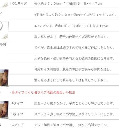
・XXLサイズ
長さ約１５．０cm / 内径約６．５×４．７cm
プ
※
手首内径より約０．３ｃｍ強のサイズがフィットします。
※バングルは、丹念に叩いてお作りしておりますため、
高い粘りがあり、若干の伸縮サイズ調整ができます。
ル例
ですが、貴金属は繊細ですので強く曲げ伸ばしをしたり、
大きな負荷・強い衝撃を与えると破損の原因になります。
伸縮サイズ調整後、脱着の際は手首横から隙間を通し、
滑らせるようにして装着もしくはお取り外し下さい。
Ｄ
・各タイプつくり
各タイプ表面の風合いや技法
・Aタイプ
鏡面＝より磨きをかけ、字のごとくより輝かせています。
・Bタイプ
スコッチ＝少し粗めにつや消しスタイリッシュにします。
Ｄ
・Cタイプ
マット槌目＝適度につや消し、細かい凸凹デザイン。