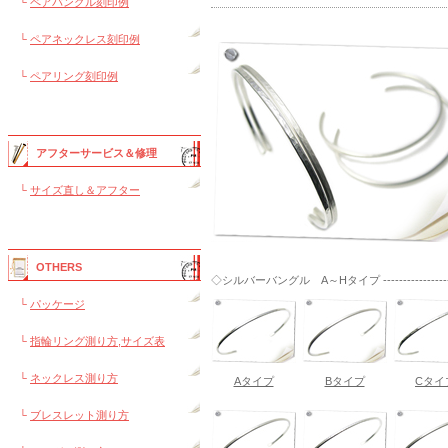
└
ペアバングル刻印例
└
ペアネックレス刻印例
└
ペアリング刻印例
アフターサービス＆修理
└
サイズ直し＆アフター
OTHERS
◇シルバーバングル A～Hタイプ ----------------
└
パッケージ
└
指輪リング測り方,サイズ表
└
ネックレス測り方
Aタイプ
Bタイプ
Cタイ
└
ブレスレット測り方