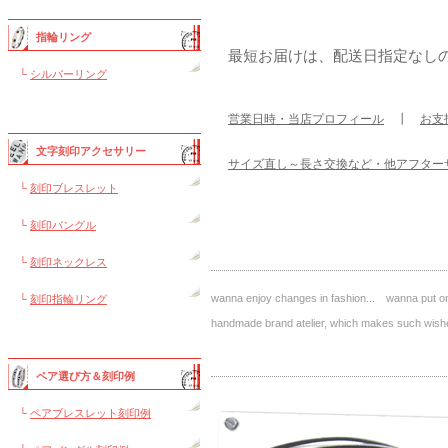
指輪リング
最短お届けは、配送日指定なし
└
シルバーリング
営業日時・当店プロフィール
┃
お支
文字刻印アクセサリー
サイズ直し～長さ交換など・他アフター
└
刻印ブレスレット
└
刻印バングル
└
刻印ネックレス
wanna enjoy changes in fashion... wanna put on 
└
刻印指輪リング
handmade brand atelier, which makes such 
ペア選び方＆刻印例
└
ペアブレスレット刻印例