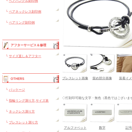
└
ペアバングル刻印例
└
ペアネックレス刻印例
└
ペアリング刻印例
アフターサービス＆修理
└
サイズ直し＆アフター
ブレスレット画像
留め部分画像
装着イメ
OTHERS
└
パッケージ
◇打刻印可能な文字・無色（黒色ではございま
└
指輪リング測り方,サイズ表
└
ネックレス測り方
└
ブレスレット測り方
アルファベット
数字
記号