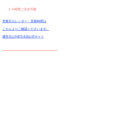
２４時間ご注文可能
営業日カレンダー・営業時間は
こちらよりご確認くださいませ。
運営元LOVE'S B.B公式サイト