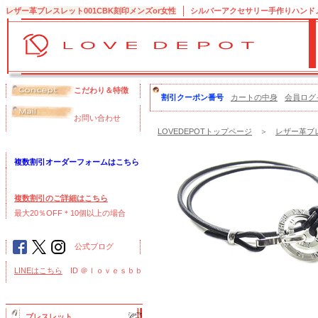
レザー革ブレスレット001CBK刻印メンズor女性
シルバーアクセサリー手作りハンドメイ
こだわり＆特徴
割引クーポン番号
カートの中身
会員ログ
お問い合わせ
LOVEDEPOTトップページ
＞
レザー革ブレ
複数割引オーダーフォームはこちら
複数割引のご詳細はこちら
最大20％OFF＊10個以上の場合
公式ブログ
LINEはこちら
ID ＠ｌｏｖｅｓｂｂ
ブレスレット