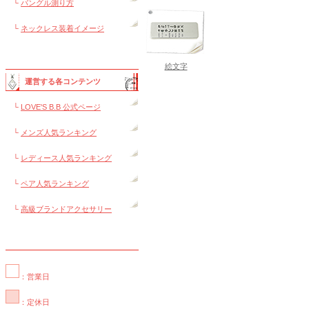
└
バングル測り方
└
ネックレス装着イメージ
絵文字
運営する各コンテンツ
└
LOVE'S B.B 公式ページ
└
メンズ人気ランキング
└
レディース人気ランキング
└
ペア人気ランキング
└
高級ブランドアクセサリー
：営業日
：定休日