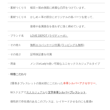
・素材つくり５
槌目＝留め側面に綺麗な凸凹をつけています。
・素材つくり６
かしめ＝革の部分にオリジナルの各パーツを使って、
接着や金属接合を使わずに強く締めています。
・ブランド名
LOVE DEPOT (ラヴディーポ）
・その他１
無料エコパッケージ付属 (ラッピングも無料)
・その他２
証明保証書を付属
・用途
メンズorLady's使い可能なユニセックスカジュアルタイプ
・
特徴こだわり
2重巻きブレスレットの留め部にこだわった
本革シルバーアクセサリー
。
Wスクエアで
大人カジュアル
な
文字本革シルバーブレスレット
。
個性的で存在感のあるこのブレスは、レイヤードさせるのにも最適v