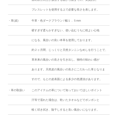
ブレスレットを使用する上で必要な長さを表します。
・革(皮)
牛革・色ダークブラウン / 幅１．５mm
硬すぎず柔らかすぎない、使い込むうちに程よい心地
になる、風合いの良い本革を使用しております。
約２ヶ月間、じっくりと天然タンニンなめしを行うことで、
革本来の風合いの良さを引き出し、独特の味わい感が
あります。天然皮の風合いの良さにこだわった革となりま
すので、もとの皮表面による多少の色濃淡があります。
・革の取扱い
このアイテムの革について知っておいてほしいポイント
汗等で濡れた場合は、乾いたタオルなどでポンポンと
軽く叩き拭き、陰干しすると良い風合いになります。