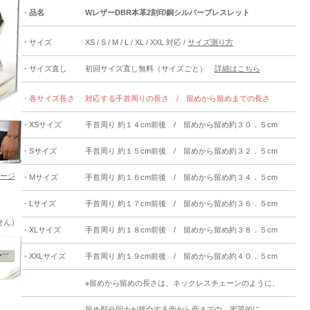
・
品名
WレザーDBR本革2刻印銅シルバーブレスレット
・サイズ
XS / S / M / L / XL / XXL 対応 /
サイズ測り方
・サイズ直し
初回サイズ直し無料（サイズごと）
詳細はこちら
・各サイズ長さ
対応する手首周りの長さ / 留めから留めまでの長さ
・XSサイズ
手首周り 約１４cm前後 / 留めから留め約３０．５cm
・Sサイズ
手首周り 約１５cm前後 / 留めから留め約３２．５cm
ージ
・Mサイズ
手首周り 約１６cm前後 / 留めから留め約３４．５cm
・Lサイズ
手首周り 約１７cm前後 / 留めから留め約３６．５cm
せん）
・XLサイズ
手首周り 約１８cm前後 / 留めから留め約３８．５cm
・XXLサイズ
手首周り 約１９cm前後 / 留めから留め約４０．５cm
※留めから留めの長さは、ネックレスチェーンのように、
留め部分同士が接合する面から面までの、実質的に