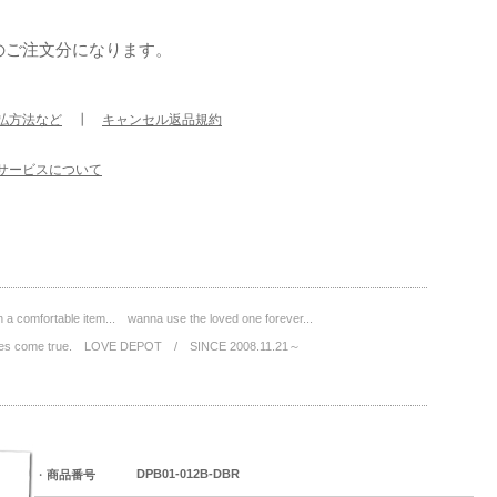
のご注文分になります。
払方法など
┃
キャンセル返品規約
サービスについて
a comfortable item... wanna use the loved one forever...
wishes come true. LOVE DEPOT / SINCE 2008.11.21～
DPB01-012B-DBR
・
商品番号