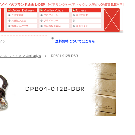
イドのブランド通販 L-DEP
[
ペアリングやペアネックレス等のLOVE'S B.B運営
]
Order･Delivery
Profile･Policy
Others
ご注文方法
プロフィール
寄付の活動
お支払い方法
プライバシー
海外からご注文
特定商取引表記
会員ポイント
イン
送料無料についてはこちら
スレット：メンズorLady's
＞ DPB01-012B-DBR