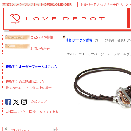
革(皮)シルバーブレスレット-DPB01-012B-DBR
シルバーアクセサリー手作りハンドメ
こだわり＆特徴
割引クーポン番号
カートの中身
会員ログ
お問い合わせ
LOVEDEPOTトップページ
＞
レザー革ブレ
複数割引オーダーフォームはこちら
複数割引のご詳細はこちら
最大20％OFF＊10個以上の場合
公式ブログ
LINEはこちら
ID ＠ｌｏｖｅｓｂｂ
ブレスレット