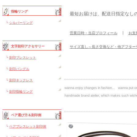
指輪リング
最短お届けは、配送日指定なし
└
シルバーリング
営業日時・当店プロフィール
┃
お支
文字刻印アクセサリー
サイズ直し～長さ交換など・他アフター
└
刻印ブレスレット
└
刻印バングル
└
刻印ネックレス
wanna enjoy changes in fashion... wanna put on 
└
刻印指輪リング
handmade brand atelier, which makes such 
ペア選び方＆刻印例
└
ペアブレスレット刻印例