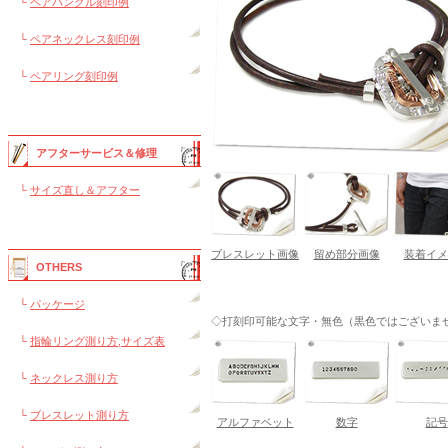
└
ペアバングル刻印例
└
ペアネックレス刻印例
└
ペアリング刻印例
アフターサービス＆修理
└
サイズ直し＆アフター
ブレスレット画像
留め部分画像
装着イメ
OTHERS
└
パッケージ
◇打刻印可能な文字・無色（黒色ではございま
└
指輪リング測り方,サイズ表
└
ネックレス測り方
└
ブレスレット測り方
アルファベット
数字
記号