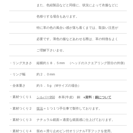
また、色紐製品などと同様に、状況によって衣服などに
色移りする場合もあります。
特に革の色の風合い感が落ち着くまでは、取扱い注意が
必要です。薄色の服などあわせる際は、革の特徴をよく
ご理解下さいませ。
・リング大きさ
縦横約１８．５mm （ヘッドのスクエアリング部分の外側）
・リング幅
約２．０mm
・全体重さ
約５．５g （Mサイズの場合）
・素材つくり１
シルバー950
本革(牛皮) 銅
※資料：
銅について
・素材つくり２
技法
＝１つ１つ手仕事で製作しております。
・素材つくり３
ナチュラル鏡面＝適度な鏡面感に仕上げております。
・素材つくり４
留め＝滑り止めピン付オリジナルT字フックを使用。