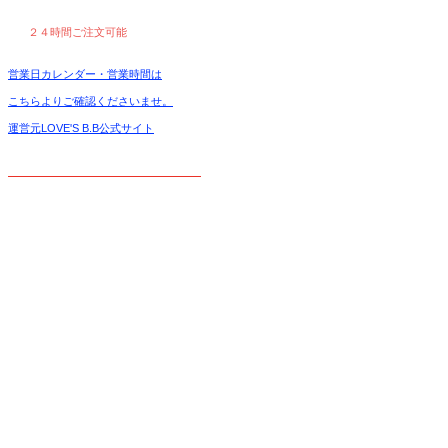
２４時間ご注文可能
営業日カレンダー・営業時間は
こちらよりご確認くださいませ。
運営元LOVE'S B.B公式サイト