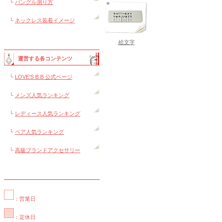
└
バングル測り方
└
ネックレス装着イメージ
絵文字
運営する各コンテンツ
└
LOVE'S B.B 公式ページ
└
メンズ人気ランキング
└
レディース人気ランキング
└
ペア人気ランキング
└
高級ブランドアクセサリー
：営業日
：定休日