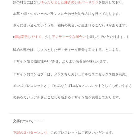
銀の材質には少し
ゆったりとした輝きのシルバー９５０
を使用しており、
本革・銅・シルバーのバランスに合わせた制作方法を行っております。
さらに使い込んでいくうち、
独特の風合いが生まれるこだわり
があります。
(
銅は変色しやすく
、少し
アンティークな風合い
を楽しんでいただけます。)
留めの部分は、ちょっとしたディティール部分を工夫することにより、
デザイン性と機能性をUPさせ、よりよい装着感を味わえます。
デザイン的コンセプトは、メンズ寄りカジュアルなユニセックス性を意識。
メンズブレスレットとしてのみならずLady'sブレスレットとしても使いやすさ
のあるカジュアルさとこだわり感あるデザイン性を実現しております。
・
文字について・・・
下記の３パターンより
、このブレスレットはご選択いただけます。