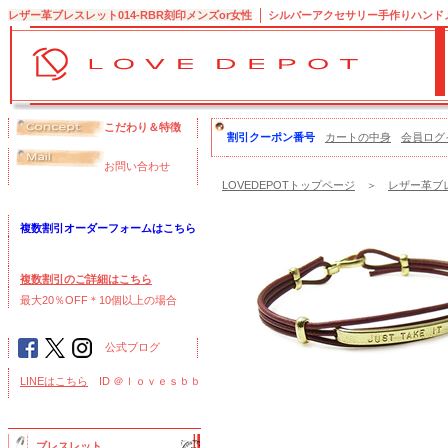
レザー革ブレスレット014-RBR刻印メンズor女性
シルバーアクセサリー手作りハンドメイ
こだわり＆特徴
割引クーポン番号
カートの中身
会員ログ
お問い合わせ
LOVEDEPOTトップページ
＞
レザー革ブレ
複数割引オーダーフォームはこちら
複数割引のご詳細はこちら
最大20％OFF＊10個以上の場合
公式ブログ
LINEはこちら
ID ＠ｌｏｖｅｓｂｂ
ブレスレット