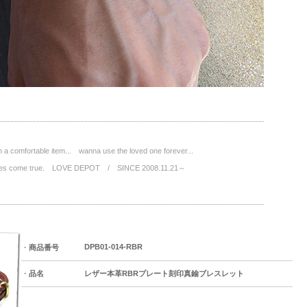
a comfortable item... wanna use the loved one forever...
wishes come true. LOVE DEPOT / SINCE 2008.11.21～
DPB01-014-RBR
・
商品番号
・
品名
レザー本革RBRプレート刻印真鍮ブレスレット