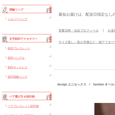
指輪リング
最短お届けは、配送日指定なし
└
シルバーリング
営業日時・当店プロフィール
┃
お支
文字刻印アクセサリー
サイズ直し～長さ交換など・他アフター
└
刻印ブレスレット
└
刻印バングル
└
刻印ネックレス
└
刻印指輪リング
design ユニセックス / fashion 
ペア選び方＆刻印例
└
ペアブレスレット刻印例