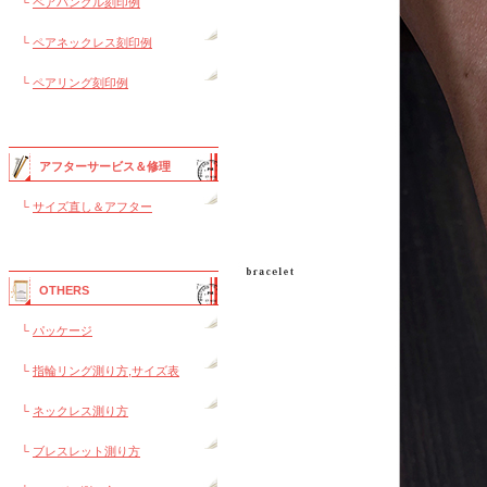
└
ペアバングル刻印例
└
ペアネックレス刻印例
└
ペアリング刻印例
アフターサービス＆修理
└
サイズ直し＆アフター
OTHERS
└
パッケージ
└
指輪リング測り方,サイズ表
└
ネックレス測り方
└
ブレスレット測り方