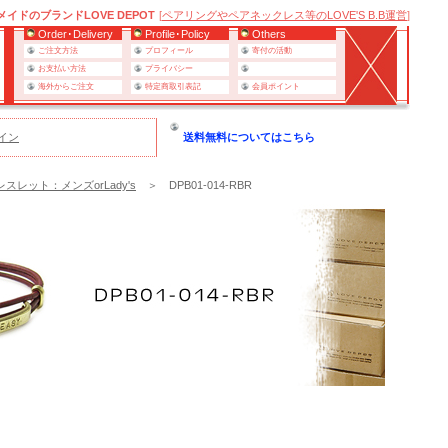
ドのブランドLOVE DEPOT
[
ペアリングやペアネックレス等のLOVE'S B.B運営
]
Order･Delivery
Profile･Policy
Others
ご注文方法
プロフィール
寄付の活動
お支払い方法
プライバシー
海外からご注文
特定商取引表記
会員ポイント
イン
送料無料についてはこちら
スレット：メンズorLady's
＞ DPB01-014-RBR