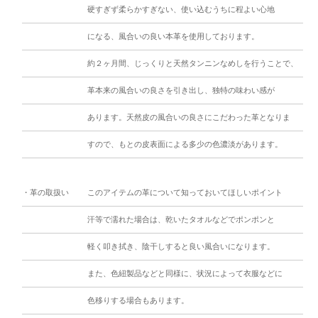
硬すぎず柔らかすぎない、使い込むうちに程よい心地
になる、風合いの良い本革を使用しております。
約２ヶ月間、じっくりと天然タンニンなめしを行うことで、
革本来の風合いの良さを引き出し、独特の味わい感が
あります。天然皮の風合いの良さにこだわった革となりま
すので、もとの皮表面による多少の色濃淡があります。
・革の取扱い
このアイテムの革について知っておいてほしいポイント
汗等で濡れた場合は、乾いたタオルなどでポンポンと
軽く叩き拭き、陰干しすると良い風合いになります。
また、色紐製品などと同様に、状況によって衣服などに
色移りする場合もあります。