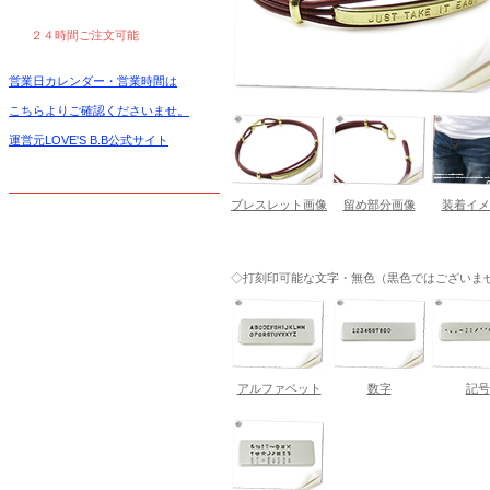
２４時間ご注文可能
営業日カレンダー・営業時間は
こちらよりご確認くださいませ。
運営元LOVE'S B.B公式サイト
ブレスレット画像
留め部分画像
装着イメ
◇打刻印可能な文字・無色（黒色ではございま
アルファベット
数字
記号