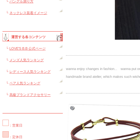
└
バングル測り方
└
ネックレス装着イメージ
運営する各コンテンツ
└
LOVE'S B.B 公式ページ
└
メンズ人気ランキング
wanna enjoy changes in fashion... wanna put on 
└
レディース人気ランキング
handmade brand atelier, which makes such 
└
ペア人気ランキング
└
高級ブランドアクセサリー
：営業日
：定休日