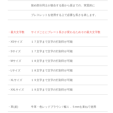
留め部分同士が接合する面から面までの、実質的に
ブレスレットを使用する上で必要な長さを表します。
・最大文字数
サイズごとにプレート長さが変わるためその最大文字数
・XSサイズ
１７文字まで文字の打刻印が可能
・Sサイズ
１７文字まで文字の打刻印が可能
・Mサイズ
１８文字まで文字の打刻印が可能
・Lサイズ
１８文字まで文字の打刻印が可能
・XLサイズ
１９文字まで文字の打刻印が可能
・XXLサイズ
１９文字まで文字の打刻印が可能
・革(皮)
牛革・色レッドブラウン / 幅１．５mmを束ねて使用