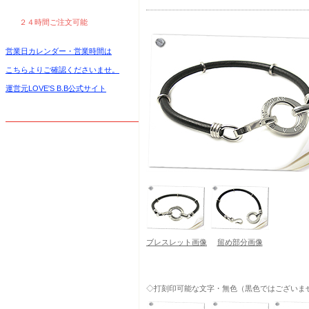
２４時間ご注文可能
営業日カレンダー・営業時間は
こちらよりご確認くださいませ。
運営元LOVE'S B.B公式サイト
ブレスレット画像
留め部分画像
◇打刻印可能な文字・無色（黒色ではございま