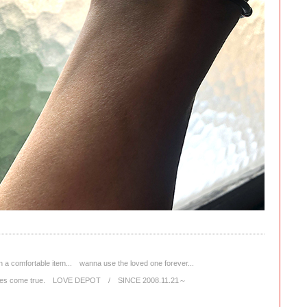
 a comfortable item... wanna use the loved one forever...
wishes come true. LOVE DEPOT / SINCE 2008.11.21～