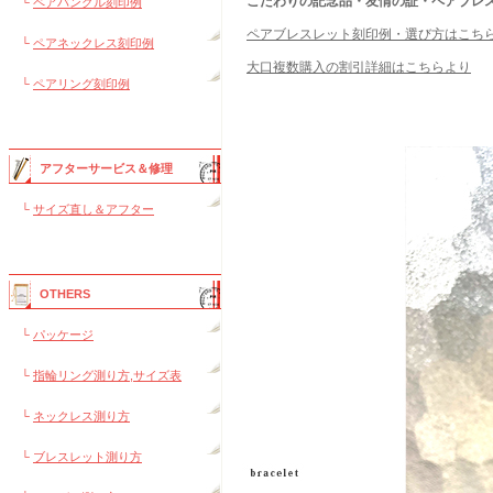
こだわりの記念品・友情の証・ペアブレ
└
ペアバングル刻印例
ペアブレスレット刻印例・選び方はこち
└
ペアネックレス刻印例
大口複数購入の割引詳細はこちらより
└
ペアリング刻印例
アフターサービス＆修理
└
サイズ直し＆アフター
OTHERS
└
パッケージ
└
指輪リング測り方,サイズ表
└
ネックレス測り方
└
ブレスレット測り方