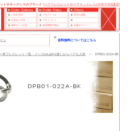
ットやネックレスのブランド
[
ペアブレスレットやペアネックレスLOVE'S B.B運営
]
Order･Delivery
Profile･Policy
Others
ご注文方法
プロフィール
寄付の活動
お支払い方法
プライバシー
海外からご注文
特定商取引表記
会員ポイント
イン
送料無料についてはこちら
ー革ブレスレット一覧：メンズorLady's使いからペアも人気
＞ DPB01-022A-BK