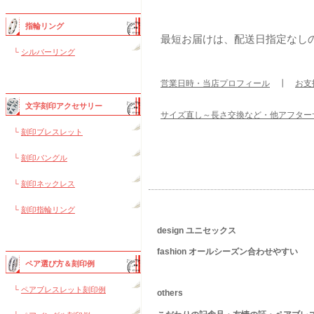
指輪リング
最短お届けは、配送日指定なし
└
シルバーリング
営業日時・当店プロフィール
┃
お支
文字刻印アクセサリー
サイズ直し～長さ交換など・他アフター
└
刻印ブレスレット
└
刻印バングル
└
刻印ネックレス
└
刻印指輪リング
design ユニセックス
fashion オールシーズン合わせやすい
ペア選び方＆刻印例
└
ペアブレスレット刻印例
others