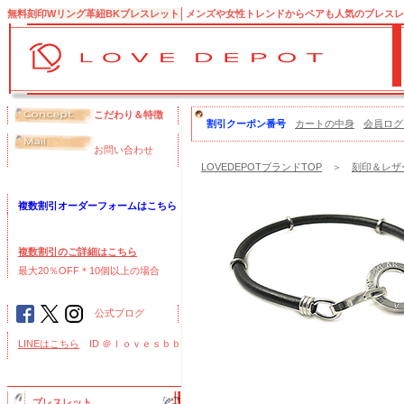
無料刻印Wリング革紐BKブレスレット
メンズや女性トレンドからペアも人気のブレスレ
こだわり＆特徴
割引クーポン番号
カートの中身
会員ログ
お問い合わせ
LOVEDEPOTブランドTOP
＞
刻印＆レザ
複数割引オーダーフォームはこちら
複数割引のご詳細はこちら
最大20％OFF＊10個以上の場合
公式ブログ
LINEはこちら
ID ＠ｌｏｖｅｓｂｂ
ブレスレット