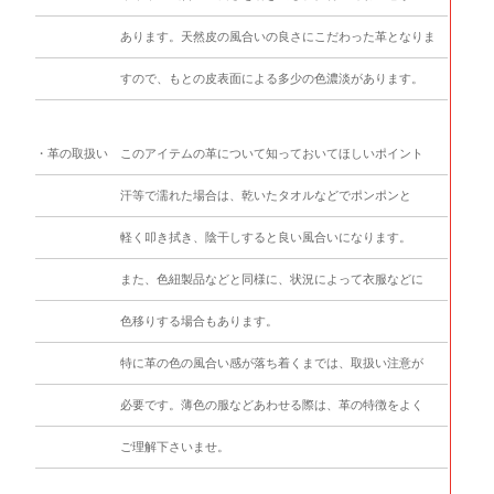
あります。天然皮の風合いの良さにこだわった革となりま
すので、もとの皮表面による多少の色濃淡があります。
・革の取扱い
このアイテムの革について知っておいてほしいポイント
汗等で濡れた場合は、乾いたタオルなどでポンポンと
軽く叩き拭き、陰干しすると良い風合いになります。
また、色紐製品などと同様に、状況によって衣服などに
色移りする場合もあります。
特に革の色の風合い感が落ち着くまでは、取扱い注意が
必要です。薄色の服などあわせる際は、革の特徴をよく
ご理解下さいませ。