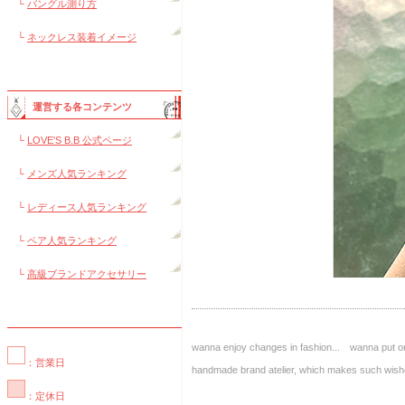
└
バングル測り方
└
ネックレス装着イメージ
運営する各コンテンツ
└
LOVE'S B.B 公式ページ
└
メンズ人気ランキング
└
レディース人気ランキング
└
ペア人気ランキング
└
高級ブランドアクセサリー
wanna enjoy changes in fashion... wanna put on
：営業日
handmade brand atelier, which makes such 
：定休日