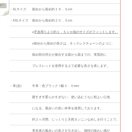
・XLサイズ
留めから留め約１９．５cm
・XXLサイズ
留めから留め約２０．５cm
号
※
手首周りより約１．５ｃｍ強のサイズがフィットします。
※留めから留めの長さは、ネックレスチェーンのように、
留め部分同士が接合する面から面までの、実質的に
ブレスレットを使用する上で必要な長さを表します。
・革(皮)
牛革・色ブラック / 幅３．０mm
硬すぎず柔らかすぎない、使い込むうちに程よい心地
になる、風合いの良い本革を使用しております。
約２ヶ月間、じっくりと天然タンニンなめしを行うことで、
革本来の風合いの良さを引き出し、独特の味わい感が