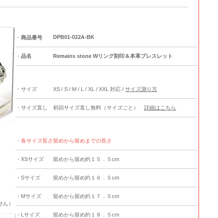
DPB01-022A-BK
・
商品番号
・
品名
Remains stone Wリング刻印＆本革ブレスレット
・サイズ
XS / S / M / L / XL / XXL 対応 /
サイズ測り方
・サイズ直し
初回サイズ直し無料（サイズごと）
詳細はこちら
・各サイズ長さ
留めから留めまでの長さ
・XSサイズ
留めから留め約１５．５cm
・Sサイズ
留めから留め約１６．５cm
・Mサイズ
留めから留め約１７．５cm
せん）
・Lサイズ
留めから留め約１８．５cm