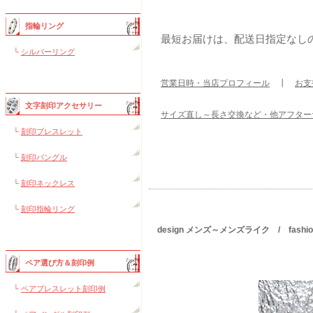
指輪リング
最短お届けは、配送日指定なし
└
シルバーリング
営業日時・当店プロフィール
┃
お支
文字刻印アクセサリー
サイズ直し～長さ交換など・他アフター
└
刻印ブレスレット
└
刻印バングル
└
刻印ネックレス
└
刻印指輪リング
design メンズ～メンズライク / fas
ペア選び方＆刻印例
└
ペアブレスレット刻印例