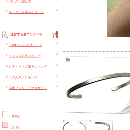
└
バングル測り方
└
ネックレス装着イメージ
運営する各コンテンツ
└
LOVE'S B.B 公式ページ
└
メンズ人気ランキング
└
レディース人気ランキング
└
ペア人気ランキング
└
高級ブランドアクセサリー
：営業日
：定休日