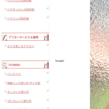
└
ペアバングル刻印例
└
ペアネックレス刻印例
└
ペアリング刻印例
アフターサービス＆修理
└
サイズ直し＆アフター
OTHERS
└
パッケージ
└
指輪リング測り方,サイズ表
└
ネックレス測り方
└
ブレスレット測り方