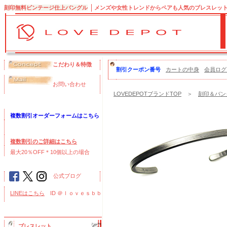
刻印無料ビンテージ仕上バングル
メンズや女性トレンドからペアも人気のブレスレッ
こだわり＆特徴
割引クーポン番号
カートの中身
会員ログ
お問い合わせ
LOVEDEPOTブランドTOP
＞
刻印＆バング
複数割引オーダーフォームはこちら
複数割引のご詳細はこちら
最大20％OFF＊10個以上の場合
公式ブログ
LINEはこちら
ID ＠ｌｏｖｅｓｂｂ
ブレスレット