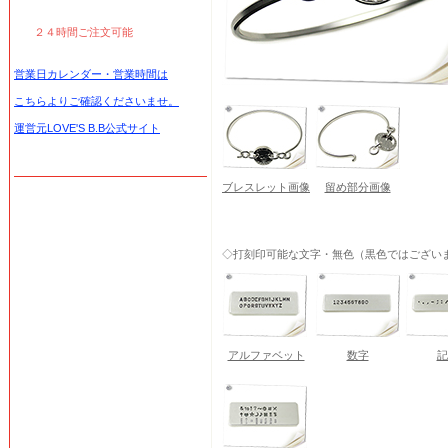
２４時間ご注文可能
営業日カレンダー・営業時間は
こちらよりご確認くださいませ。
運営元LOVE'S B.B公式サイト
ブレスレット画像
留め部分画像
◇打刻印可能な文字・無色（黒色ではござい
アルファベット
数字
記