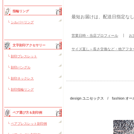
指輪リング
最短お届けは、配送日指定な
└
シルバーリング
営業日時・当店プロフィール
┃
お
文字刻印アクセサリー
サイズ直し～長さ交換など・他アフタ
└
刻印ブレスレット
└
刻印バングル
└
刻印ネックレス
└
刻印指輪リング
design ユニセックス / fashion
ペア選び方＆刻印例
└
ペアブレスレット刻印例