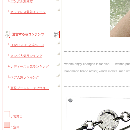
└
バングル測り方
└
ネックレス装着イメージ
運営する各コンテンツ
└
LOVE'S B.B 公式ページ
└
メンズ人気ランキング
wanna enjoy changes in fashion... wanna put 
└
レディース人気ランキング
handmade brand atelier, which makes suc
└
ペア人気ランキング
└
高級ブランドアクセサリー
：営業日
：定休日