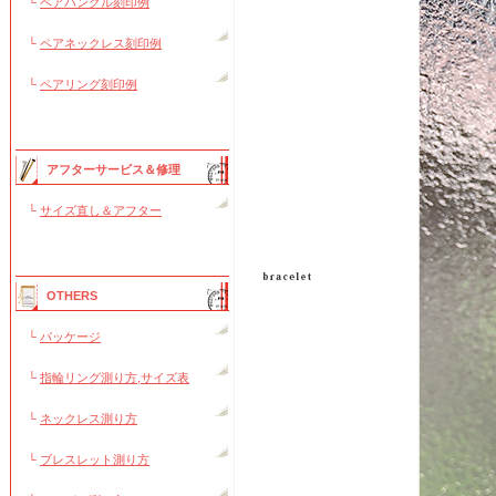
└
ペアバングル刻印例
└
ペアネックレス刻印例
└
ペアリング刻印例
アフターサービス＆修理
└
サイズ直し＆アフター
OTHERS
└
パッケージ
└
指輪リング測り方,サイズ表
└
ネックレス測り方
└
ブレスレット測り方