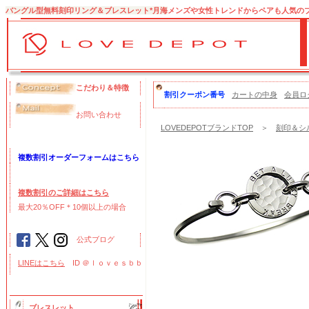
バングル型無料刻印リング＆ブレスレット*月海
メンズや女性トレンドからペアも人気の
こだわり＆特徴
割引クーポン番号
カートの中身
会員ロ
お問い合わせ
LOVEDEPOTブランドTOP
＞
刻印＆シ
複数割引オーダーフォームはこちら
複数割引のご詳細はこちら
最大20％OFF＊10個以上の場合
公式ブログ
LINEはこちら
ID ＠ｌｏｖｅｓｂｂ
ブレスレット