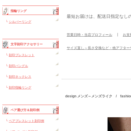
指輪リング
最短お届けは、配送日指定なし
└
シルバーリング
営業日時・当店プロフィール
┃
お支
文字刻印アクセサリー
サイズ直し～長さ交換など・他アフター
└
刻印ブレスレット
└
刻印バングル
└
刻印ネックレス
└
刻印指輪リング
design メンズ～メンズライク / fas
ペア選び方＆刻印例
└
ペアブレスレット刻印例