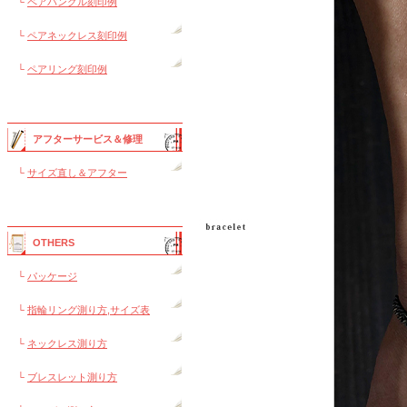
└
ペアバングル刻印例
└
ペアネックレス刻印例
└
ペアリング刻印例
アフターサービス＆修理
└
サイズ直し＆アフター
OTHERS
└
パッケージ
└
指輪リング測り方,サイズ表
└
ネックレス測り方
└
ブレスレット測り方