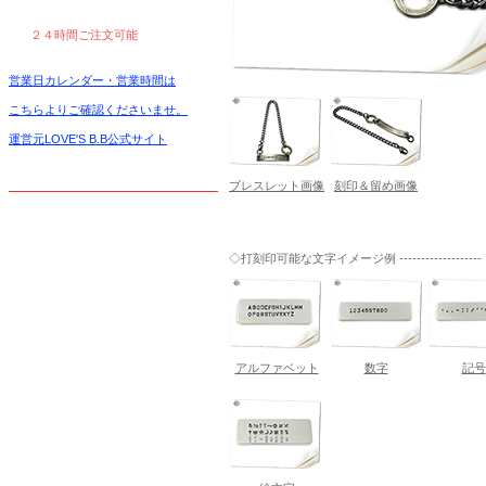
２４時間ご注文可能
営業日カレンダー・営業時間は
こちらよりご確認くださいませ。
運営元LOVE'S B.B公式サイト
ブレスレット画像
刻印＆留め画像
◇打刻印可能な文字イメージ例 -------------------
アルファベット
数字
記号