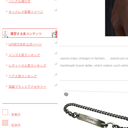
└
バングル測り方
└
ネックレス装着イメージ
運営する各コンテンツ
└
LOVE'S B.B 公式ページ
└
メンズ人気ランキング
wanna enjoy changes in fashion... wanna put on 
└
レディース人気ランキング
handmade brand atelier, which makes such 
└
ペア人気ランキング
└
高級ブランドアクセサリー
：営業日
：定休日