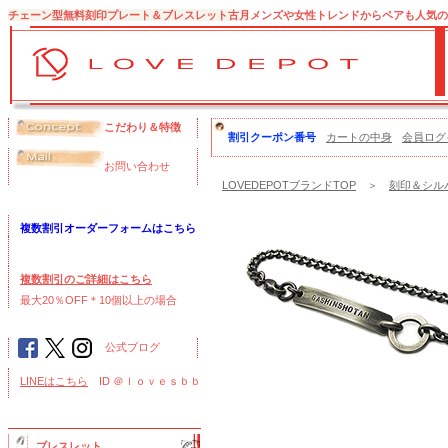
チェーン型無料刻印プレート＆ブレスレット古月
メンズや女性トレンドからペアも人気の
こだわり＆特徴
割引クーポン番号
カートの中身
会員ログ
お問い合わせ
LOVEDEPOTブランドTOP
＞
刻印＆シル
複数割引オーダーフォームはこちら
複数割引のご詳細はこちら
最大20％OFF＊10個以上の場合
公式ブログ
LINEはこちら
ID ＠ｌｏｖｅｓｂｂ
ブレスレット