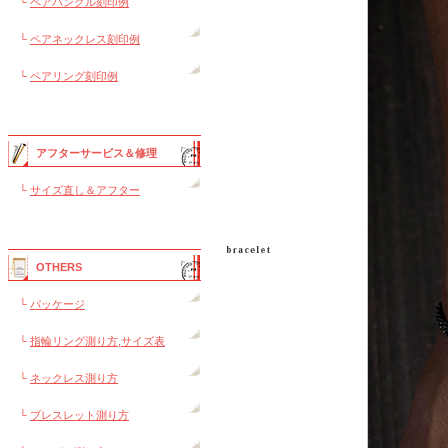
└
ペアバングル刻印例
└
ペアネックレス刻印例
└
ペアリング刻印例
アフターサービス＆修理
└
サイズ直し＆アフター
OTHERS
└
パッケージ
└
指輪リング測り方,サイズ表
└
ネックレス測り方
└
ブレスレット測り方