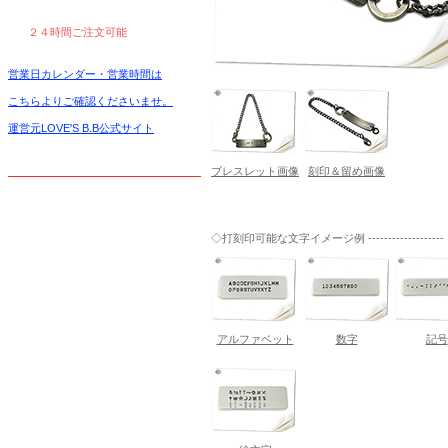
２４時間ご注文可能
営業日カレンダー・営業時間は
こちらよりご確認くださいませ。
運営元LOVE'S B.B公式サイト
ブレスレット画像
刻印＆留め画像
◇打刻印可能な文字イメージ例 -------------------
アルファベット
数字
記号