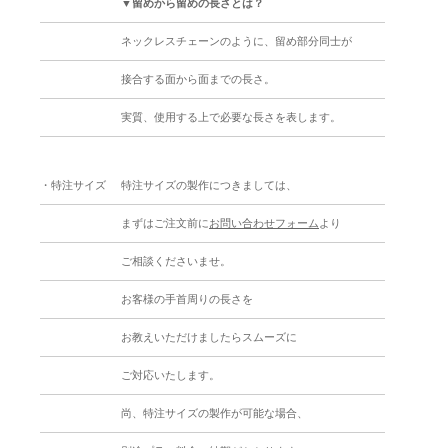
▼留めから留めの長さとは？
ネックレスチェーンのように、留め部分同士が
接合する面から面までの長さ。
実質、使用する上で必要な長さを表します。
・特注サイズ
特注サイズの製作につきましては、
まずはご注文前に
お問い合わせフォーム
より
ご相談くださいませ。
お客様の手首周りの長さを
お教えいただけましたらスムーズに
ご対応いたします。
尚、特注サイズの製作が可能な場合、