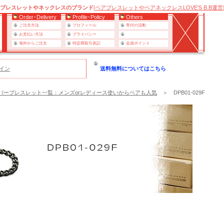
ブレスレットやネックレスのブランド
[
ペアブレスレットやペアネックレスLOVE'S B.B運営
Order･Delivery
Profile･Policy
Others
ご注文方法
プロフィール
寄付の活動
お支払い方法
プライバシー
海外からご注文
特定商取引表記
会員ポイント
イン
送料無料についてはこちら
バーブレスレット一覧：メンズorレディース使いからペアも人気
＞ DPB01-029F