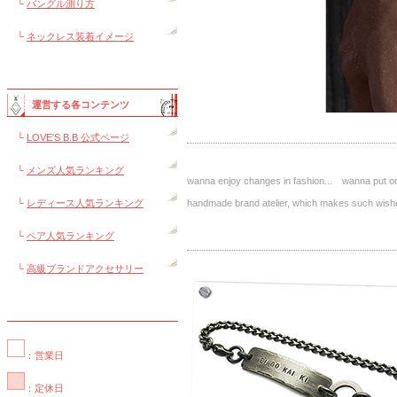
└
バングル測り方
└
ネックレス装着イメージ
運営する各コンテンツ
└
LOVE'S B.B 公式ページ
└
メンズ人気ランキング
wanna enjoy changes in fashion... wanna put on 
└
レディース人気ランキング
handmade brand atelier, which makes such 
└
ペア人気ランキング
└
高級ブランドアクセサリー
：営業日
：定休日