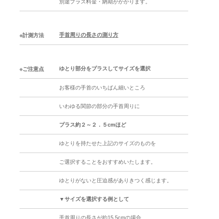
別途プラス料金・納期がかかります。
手首周りの長さの測り方
※計測方法
ゆとり部分をプラスしてサイズを選択
※ご注意点
お客様の手首のいちばん細いところ
いわゆる関節の部分の手首周りに
プラス約２～２．５cmほど
ゆとりを持たせた上記のサイズのものを
ご選択することをおすすめいたします。
ゆとりがないと圧迫感がありきつく感じます。
▼サイズを選択する例として
手首周りの長さが約15.5cmの場合、