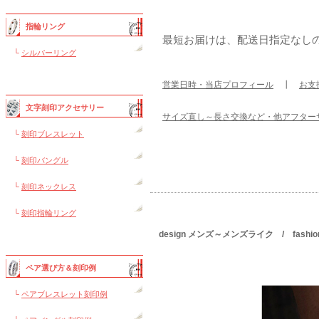
指輪リング
最短お届けは、配送日指定なし
└
シルバーリング
営業日時・当店プロフィール
┃
お支
文字刻印アクセサリー
サイズ直し～長さ交換など・他アフター
└
刻印ブレスレット
└
刻印バングル
└
刻印ネックレス
└
刻印指輪リング
design メンズ～メンズライク / fas
ペア選び方＆刻印例
└
ペアブレスレット刻印例