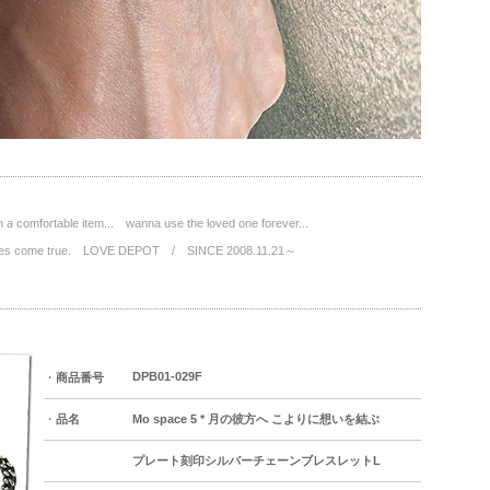
a comfortable item... wanna use the loved one forever...
wishes come true. LOVE DEPOT / SINCE 2008.11.21～
DPB01-029F
・
商品番号
・
品名
Mo space 5 * 月の彼方へ こよりに想いを結ぶ
プレート刻印シルバーチェーンブレスレットL