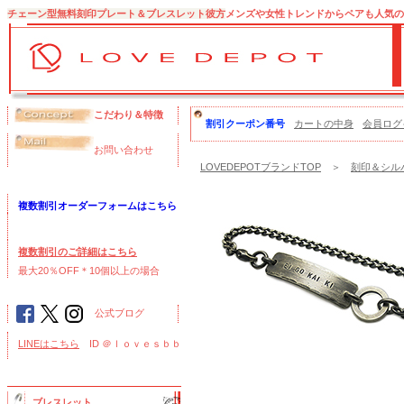
チェーン型無料刻印プレート＆ブレスレット彼方
メンズや女性トレンドからペアも人気の
こだわり＆特徴
割引クーポン番号
カートの中身
会員ログ
お問い合わせ
LOVEDEPOTブランドTOP
＞
刻印＆シル
複数割引オーダーフォームはこちら
複数割引のご詳細はこちら
最大20％OFF＊10個以上の場合
公式ブログ
LINEはこちら
ID ＠ｌｏｖｅｓｂｂ
ブレスレット