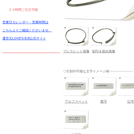
２４時間ご注文可能
営業日カレンダー・営業時間は
こちらよりご確認くださいませ。
運営元LOVE'S B.B公式サイト
ブレスレット画像
刻印＆留め画像
◇打刻印可能な文字イメージ例 -------------------
アルファベット
数字
記号