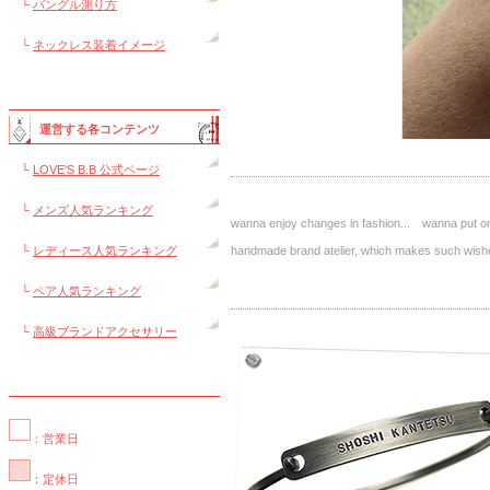
└
バングル測り方
└
ネックレス装着イメージ
運営する各コンテンツ
└
LOVE'S B.B 公式ページ
└
メンズ人気ランキング
wanna enjoy changes in fashion... wanna put on 
└
レディース人気ランキング
handmade brand atelier, which makes such 
└
ペア人気ランキング
└
高級ブランドアクセサリー
：営業日
：定休日