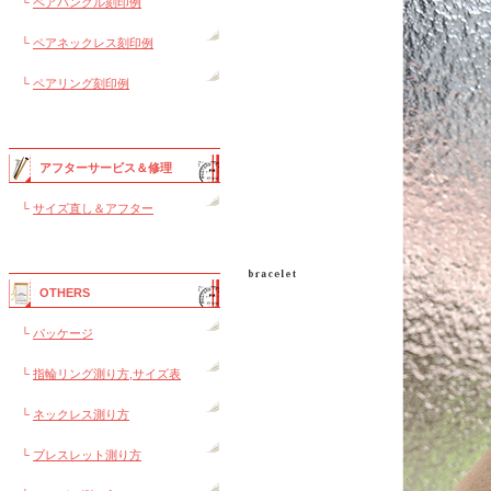
└
ペアバングル刻印例
└
ペアネックレス刻印例
└
ペアリング刻印例
アフターサービス＆修理
└
サイズ直し＆アフター
OTHERS
└
パッケージ
└
指輪リング測り方,サイズ表
└
ネックレス測り方
└
ブレスレット測り方