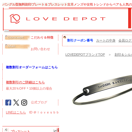
バングル型無料刻印プレート＆ブレスレット古月
メンズや女性トレンドからペアも人気の
こだわり＆特徴
割引クーポン番号
カートの中身
会員ログ
お問い合わせ
LOVEDEPOTブランドTOP
＞
刻印＆シル
複数割引オーダーフォームはこちら
複数割引のご詳細はこちら
最大20％OFF＊10個以上の場合
公式ブログ
LINEはこちら
ID ＠ｌｏｖｅｓｂｂ
ブレスレット