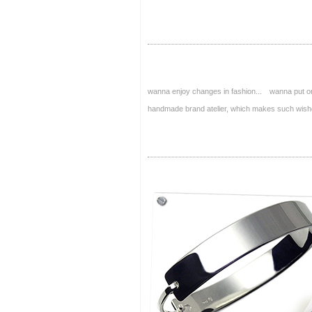
wanna enjoy changes in fashion... wanna put on
handmade brand atelier, which makes such 