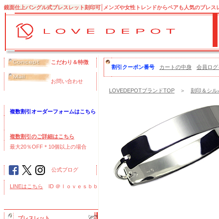
鏡面仕上バングル式ブレスレット刻印可
メンズや女性トレンドからペアも人気のブレス
こだわり＆特徴
割引クーポン番号
カートの中身
会員ログ
お問い合わせ
LOVEDEPOTブランドTOP
＞
刻印＆シル
複数割引オーダーフォームはこちら
複数割引のご詳細はこちら
最大20％OFF＊10個以上の場合
公式ブログ
LINEはこちら
ID ＠ｌｏｖｅｓｂｂ
ブレスレット