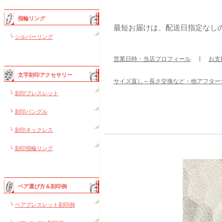
指輪リング
最短お届けは、配送日指定なし
└
シルバーリング
営業日時・当店プロフィール
┃
お支
文字刻印アクセサリー
サイズ直し～長さ交換など・他アフター
└
刻印ブレスレット
└
刻印バングル
└
刻印ネックレス
└
刻印指輪リング
ペア選び方＆刻印例
└
ペアブレスレット刻印例