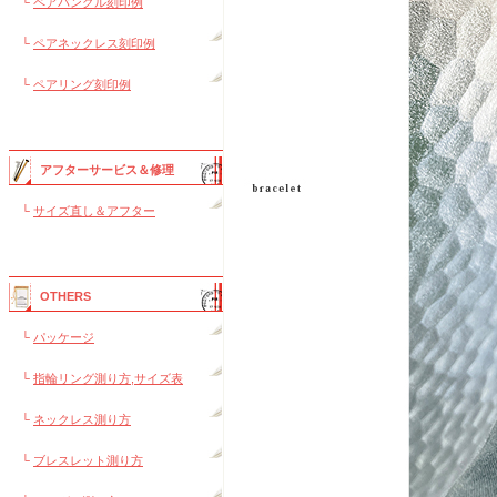
└
ペアバングル刻印例
└
ペアネックレス刻印例
└
ペアリング刻印例
アフターサービス＆修理
└
サイズ直し＆アフター
OTHERS
└
パッケージ
└
指輪リング測り方,サイズ表
└
ネックレス測り方
└
ブレスレット測り方