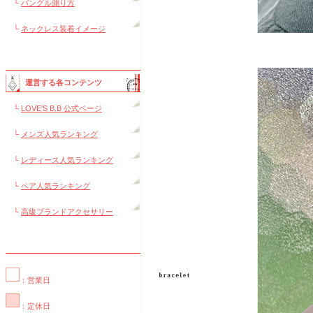
└
バングル測り方
└
ネックレス装着イメージ
運営する各コンテンツ
└
LOVE'S B.B 公式ページ
└
メンズ人気ランキング
└
レディース人気ランキング
└
ペア人気ランキング
└
高級ブランドアクセサリー
：営業日
：定休日