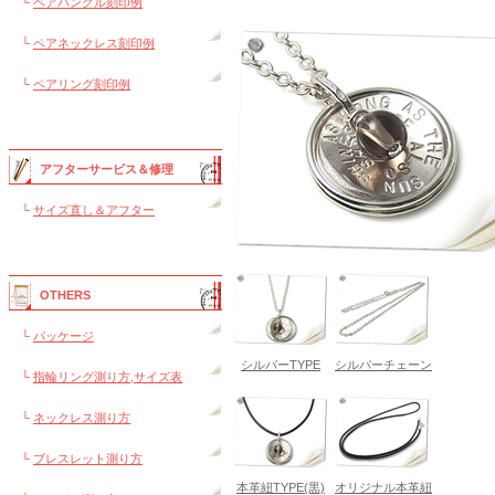
└
ペアバングル刻印例
└
ペアネックレス刻印例
└
ペアリング刻印例
アフターサービス＆修理
└
サイズ直し＆アフター
OTHERS
└
パッケージ
シルバーTYPE
シルバーチェーン
└
指輪リング測り方,サイズ表
└
ネックレス測り方
└
ブレスレット測り方
本革紐TYPE(黒)
オリジナル本革紐