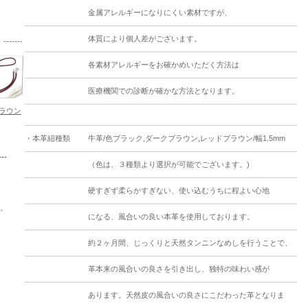
金属アレルギーになりにくい素材ですが、
体質により個人差がございます。
----
各素材アレルギーをお確かめいただく方法は
医療機関での診断が確かな方法となります。
ラウン
・本革紐種類
牛革/色ブラック,ダークブラウン,レッドブラウン/幅1.5mm
--
（色は、３種類より選択が可能でございます。)
。
硬すぎず柔らかすぎない、使い込むうちに程よい心地
。
になる、風合いの良い本革を使用しております。
約２ヶ月間、じっくりと天然タンニンなめしを行うことで、
革本来の風合いの良さを引き出し、独特の味わい感が
あります。天然皮の風合いの良さにこだわった革となりま