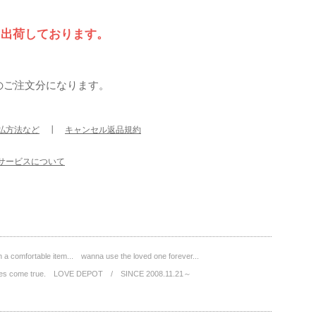
て出荷しております。
のご注文分になります。
払方法など
┃
キャンセル返品規約
サービスについて
a comfortable item... wanna use the loved one forever...
wishes come true. LOVE DEPOT / SINCE 2008.11.21～