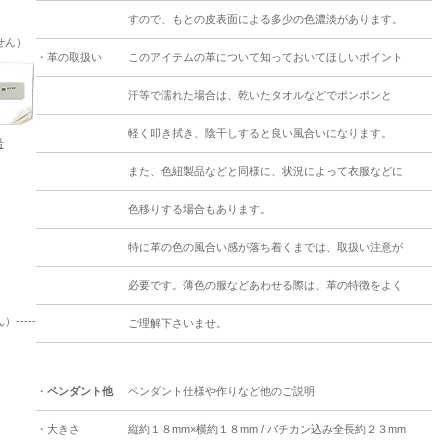
すので、もとの皮表面による多少の色濃淡があります。
せん）
・革の取扱い
このアイテムの革について知っておいてほしいポイント
汗等で濡れた場合は、乾いたタオルなどでポンポンと
軽く叩き拭き、陰干しすると良い風合いになります。
号
また、色紐製品などと同様に、状況によって衣服などに
色移りする場合もあります。
特に革の色の風合い感が落ち着くまでは、取扱い注意が
必要です。薄色の服などあわせる際は、革の特徴をよく
----
ご理解下さいませ。
・
ペンダント他
ペンダント仕様や作りなど他のご説明
・大きさ
縦約１８mm×横約１８mm / バチカン込み全長約２３mm