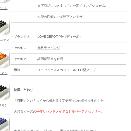
文字商品につきましても一定ではございません。
ナイト
左記の図解もご参照下さいませ。
・ブランド名
LOVE DEPOT (ラヴディーポ）
ガーアイ
・その他１
無料ラッピング
・その他２
証明保証書を付属
・用途
ユニセックス＆カジュアルTPO型タイプ
リアン
・
特徴こだわり
「打刻」
という古くから伝わる文字デザインの個性を生かした
マリン
天然石ビーズの
手作りハンドメイドなシルバーアクセサリー
。