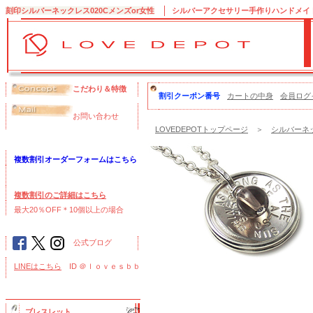
刻印シルバーネックレス020Cメンズor女性
シルバーアクセサリー手作りハンドメイドの
こだわり＆特徴
割引クーポン番号
カートの中身
会員ログ
お問い合わせ
LOVEDEPOTトップページ
＞
シルバーネッ
複数割引オーダーフォームはこちら
複数割引のご詳細はこちら
最大20％OFF＊10個以上の場合
公式ブログ
LINEはこちら
ID ＠ｌｏｖｅｓｂｂ
ブレスレット