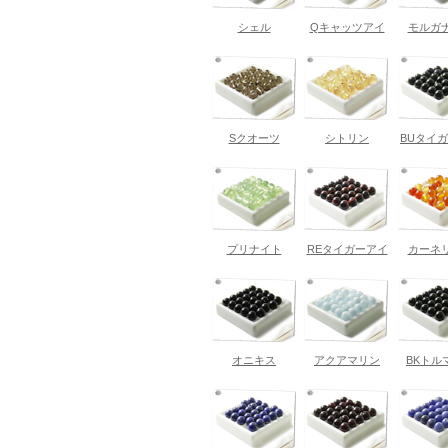
シェル
Qキャッツアイ
モルガ
Sクオーツ
シトリン
BUタイ
プリナイト
REタイガーアイ
カーネ
オニキス
アクアマリン
BKトル