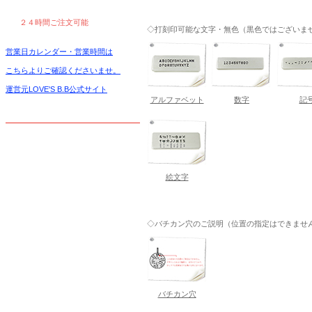
２４時間ご注文可能
◇打刻印可能な文字・無色（黒色ではございま
営業日カレンダー・営業時間は
こちらよりご確認くださいませ。
運営元LOVE'S B.B公式サイト
アルファベット
数字
記
絵文字
◇バチカン穴のご説明（位置の指定はできません）-
バチカン穴