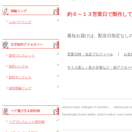
指輪リング
約６～１３営業日で製作し
└
シルバーリング
最短お届けは、配送日指定なし
文字刻印アクセサリー
営業日時・当店プロフィール
┃
お支
└
刻印ブレスレット
└
刻印バングル
サイズ直し～長さ交換など・他アフター
└
刻印ネックレス
└
刻印指輪リング
wanna enjoy changes in fashion... wanna put on 
ペア選び方＆刻印例
handmade brand atelier, which makes such 
└
ペアブレスレット刻印例