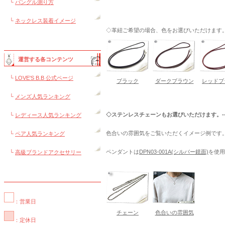
└
バングル測り方
└
ネックレス装着イメージ
◇革紐ご希望の場合、色をお選びいただけます。---
運営する各コンテンツ
└
LOVE'S B.B 公式ページ
ブラック
ダークブラウン
レッドブ
└
メンズ人気ランキング
◇ステンレスチェーンもお選びいただけます。--
└
レディース人気ランキング
色合いの雰囲気をご覧いただくイメージ例です
└
ペア人気ランキング
ペンダントは
DPN03-001A(シルバー鏡面)
を使用
└
高級ブランドアクセサリー
：営業日
チェーン
色合いの雰囲気
：定休日