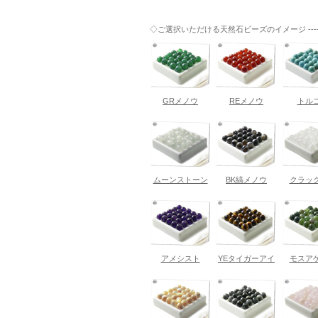
◇ご選択いただける天然石ビーズのイメージ ------
GRメノウ
REメノウ
トル
ムーンストーン
BK縞メノウ
クラッ
アメシスト
YEタイガーアイ
モスア