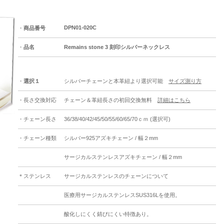
DPN01-020C
・
商品番号
・
品名
Remains stone 3 刻印シルバーネックレス
・
選択１
シルバーチェーンと本革紐より選択可能
サイズ測り方
・長さ交換対応
チェーン＆革紐長さの初回交換無料
詳細はこちら
・チェーン長さ
36/38/40/42/45/50/55/60/65/70ｃｍ (選択可)
・チェーン種類
シルバー925アズキチェーン / 幅２mm
サージカルステンレスアズキチェーン / 幅２mm
＊ステンレス
サージカルステンレスのチェーンについて
医療用サージカルステンレスSUS316Lを使用。
酸化しにくく錆びにくい特徴あり。