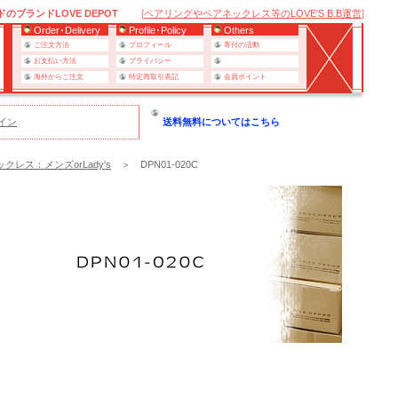
ブランドLOVE DEPOT
[
ペアリングやペアネックレス等のLOVE'S B.B運営
]
Order･Delivery
Profile･Policy
Others
ご注文方法
プロフィール
寄付の活動
お支払い方法
プライバシー
海外からご注文
特定商取引表記
会員ポイント
イン
送料無料についてはこちら
クレス：メンズorLady's
＞ DPN01-020C