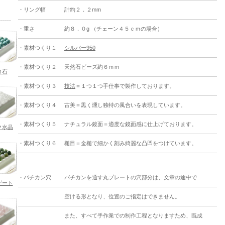
・リング幅
計約２．２mm
---
・重さ
約８．０g （チェーン４５ｃｍの場合）
・素材つくり１
シルバー950
・素材つくり２
天然石ビーズ約６ｍｍ
コ石
・素材つくり３
技法
＝１つ１つ手仕事で製作しております。
・素材つくり４
古美＝黒く燻し独特の風合いを表現しています。
・素材つくり５
ナチュラル鏡面＝適度な鏡面感に仕上げております。
ク水晶
・素材つくり６
槌目＝金槌で細かく刻み綺麗な凸凹をつけています。
・バチカン穴
バチカンを通す丸プレートの穴部分は、文章の途中で
ゲート
空ける形となり、位置のご指定はできません。
また、すべて手作業での制作工程となりますため、既成