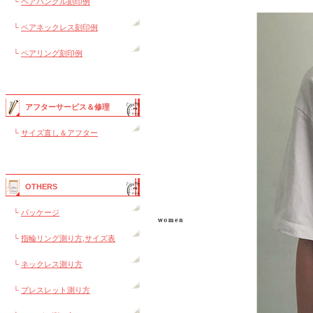
└
ペアバングル刻印例
└
ペアネックレス刻印例
└
ペアリング刻印例
アフターサービス＆修理
└
サイズ直し＆アフター
OTHERS
└
パッケージ
└
指輪リング測り方,サイズ表
└
ネックレス測り方
└
ブレスレット測り方