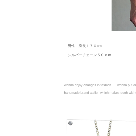
男性 身長１７０cm
シルバーチェーン５０ｃｍ
wanna enjoy changes in fashion... wanna put on 
handmade brand atelier, which makes such 