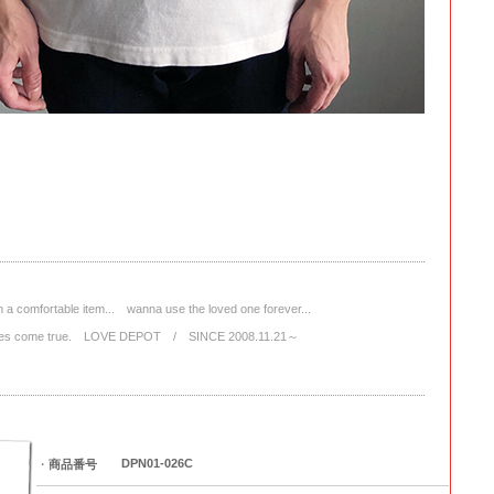
a comfortable item... wanna use the loved one forever...
wishes come true. LOVE DEPOT / SINCE 2008.11.21～
DPN01-026C
・
商品番号