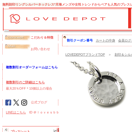
無料刻印リングシルバーネックレス*月海
メンズや女性トレンドからペアも人気のブレス
こだわり＆特徴
割引クーポン番号
カートの中身
会員ログ
お問い合わせ
LOVEDEPOTブランドTOP
＞
刻印＆シルバ
複数割引オーダーフォームはこちら
複数割引のご詳細はこちら
最大20％OFF＊10個以上の場合
公式ブログ
LINEはこちら
ID ＠ｌｏｖｅｓｂｂ
ブレスレット