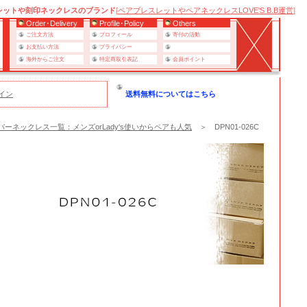
レットや刻印ネックレスのブランド
[
ペアブレスレットやペアネックレスLOVE'S B.B運営
]
Order･Delivery
Profile･Policy
Others
ご注文方法
プロフィール
寄付の活動
お支払い方法
プライバシー
海外からご注文
特定商取引表記
会員ポイント
イン
送料無料についてはこちら
ーネックレス一覧：メンズorLady's使いからペアも人気
＞ DPN01-026C