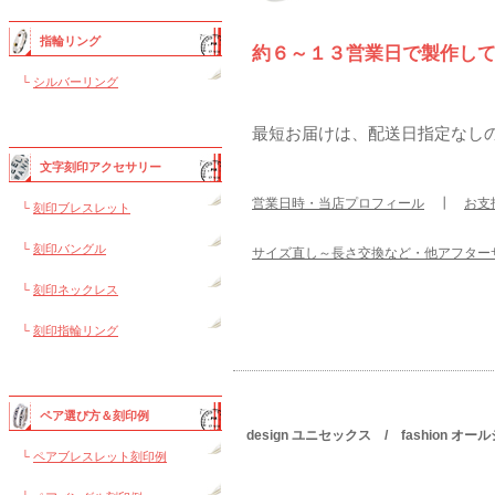
指輪リング
約６～１３営業日で製作し
└
シルバーリング
最短お届けは、配送日指定なし
文字刻印アクセサリー
営業日時・当店プロフィール
┃
お支
└
刻印ブレスレット
└
刻印バングル
サイズ直し～長さ交換など・他アフター
└
刻印ネックレス
└
刻印指輪リング
ペア選び方＆刻印例
design ユニセックス / fashion 
└
ペアブレスレット刻印例