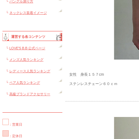
└
バングル測り方
└
ネックレス装着イメージ
運営する各コンテンツ
└
LOVE'S B.B 公式ページ
└
メンズ人気ランキング
└
レディース人気ランキング
女性 身長１５７cm
└
ペア人気ランキング
ステンレスチェーン６０ｃｍ
└
高級ブランドアクセサリー
：営業日
：定休日