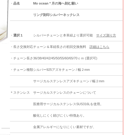
・
品名
Mo ocean * 月の海へ刻む願い
リング刻印シルバーネックレス
・
選択１
シルバーチェーンと本革紐より選択可能
サイズ測り方
・長さ交換対応
チェーン＆革紐長さの初回交換無料
詳細はこちら
・チェーン長さ
36/38/40/42/45/50/55/60/65/70ｃｍ (選択可)
・チェーン種類
シルバー925アズキチェーン / 幅２mm
サージカルステンレスアズキチェーン / 幅２mm
＊ステンレス
サージカルステンレスのチェーンについて
医療用サージカルステンレスSUS316Lを使用。
酸化しにくく錆びにくい特徴あり。
金属アレルギーになりにくい素材ですが、
----