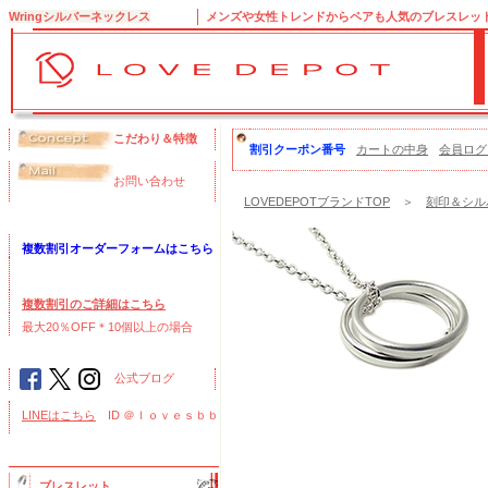
Wringシルバーネックレス
メンズや女性トレンドからペアも人気のブレスレッ
こだわり＆特徴
割引クーポン番号
カートの中身
会員ログ
お問い合わせ
LOVEDEPOTブランドTOP
＞
刻印＆シル
複数割引オーダーフォームはこちら
複数割引のご詳細はこちら
最大20％OFF＊10個以上の場合
公式ブログ
LINEはこちら
ID ＠ｌｏｖｅｓｂｂ
ブレスレット