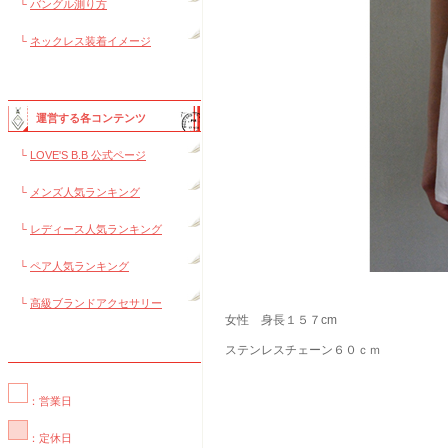
└
バングル測り方
└
ネックレス装着イメージ
運営する各コンテンツ
└
LOVE'S B.B 公式ページ
└
メンズ人気ランキング
└
レディース人気ランキング
└
ペア人気ランキング
└
高級ブランドアクセサリー
女性 身長１５７cm
ステンレスチェーン６０ｃｍ
：営業日
：定休日