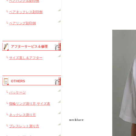
└
ペアバングル刻印例
└
ペアネックレス刻印例
└
ペアリング刻印例
アフターサービス＆修理
└
サイズ直し＆アフター
OTHERS
└
パッケージ
└
指輪リング測り方,サイズ表
└
ネックレス測り方
└
ブレスレット測り方