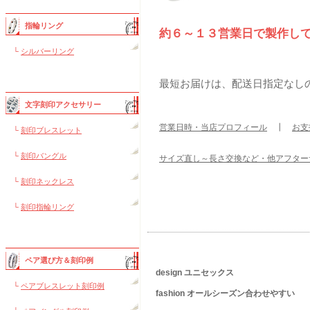
指輪リング
約６～１３営業日で製作し
└
シルバーリング
最短お届けは、配送日指定なし
文字刻印アクセサリー
営業日時・当店プロフィール
┃
お支
└
刻印ブレスレット
└
刻印バングル
サイズ直し～長さ交換など・他アフター
└
刻印ネックレス
└
刻印指輪リング
ペア選び方＆刻印例
design ユニセックス
└
ペアブレスレット刻印例
fashion オールシーズン合わせやすい