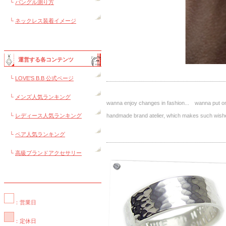
└
バングル測り方
└
ネックレス装着イメージ
運営する各コンテンツ
└
LOVE'S B.B 公式ページ
└
メンズ人気ランキング
wanna enjoy changes in fashion... wanna put on 
└
レディース人気ランキング
handmade brand atelier, which makes such 
└
ペア人気ランキング
└
高級ブランドアクセサリー
：営業日
：定休日