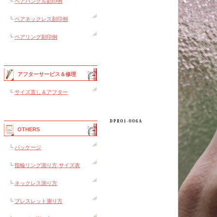
└
ペアバングル刻印例
└
ペアネックレス刻印例
└
ペアリング刻印例
アフターサービス＆修理
└
サイズ直し＆アフター
OTHERS
└
パッケージ
└
指輪リング測り方,サイズ表
└
ネックレス測り方
└
ブレスレット測り方