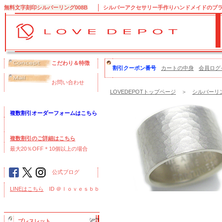
無料文字刻印シルバーリング008B
シルバーアクセサリー手作りハンドメイドのブランド
こだわり＆特徴
割引クーポン番号
カートの中身
会員ログ
お問い合わせ
LOVEDEPOTトップページ
＞
シルバーリン
複数割引オーダーフォームはこちら
複数割引のご詳細はこちら
最大20％OFF＊10個以上の場合
公式ブログ
LINEはこちら
ID ＠ｌｏｖｅｓｂｂ
ブレスレット