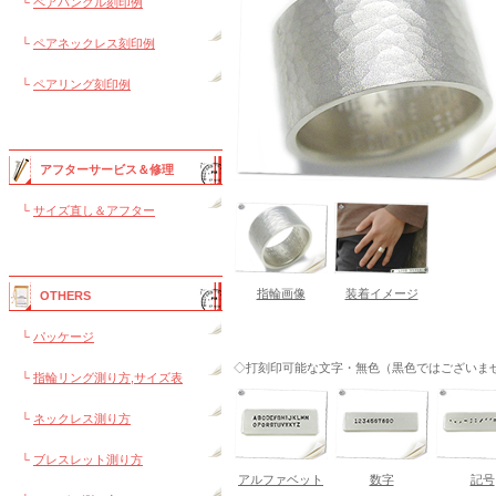
└
ペアバングル刻印例
└
ペアネックレス刻印例
└
ペアリング刻印例
アフターサービス＆修理
└
サイズ直し＆アフター
指輪画像
装着イメージ
OTHERS
└
パッケージ
◇打刻印可能な文字・無色（黒色ではございま
└
指輪リング測り方,サイズ表
└
ネックレス測り方
└
ブレスレット測り方
アルファベット
数字
記号