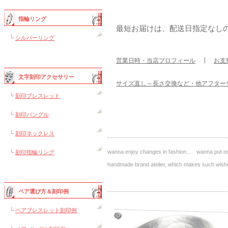
指輪リング
最短お届けは、配送日指定なし
└
シルバーリング
営業日時・当店プロフィール
┃
お支
文字刻印アクセサリー
サイズ直し～長さ交換など・他アフター
└
刻印ブレスレット
└
刻印バングル
└
刻印ネックレス
wanna enjoy changes in fashion... wanna put on 
└
刻印指輪リング
handmade brand atelier, which makes such 
ペア選び方＆刻印例
└
ペアブレスレット刻印例