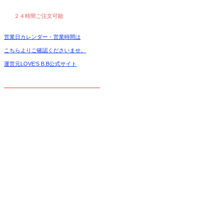
２４時間ご注文可能
営業日カレンダー・営業時間は
こちらよりご確認くださいませ。
運営元LOVE'S B.B公式サイト