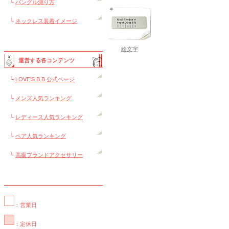
└
バングル測り方
└
ネックレス装着イメージ
絵文字
運営する各コンテンツ
└
LOVE'S B.B 公式ページ
└
メンズ人気ランキング
└
レディース人気ランキング
└
ペア人気ランキング
└
高級ブランドアクセサリー
：営業日
：定休日