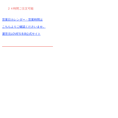
２４時間ご注文可能
営業日カレンダー・営業時間は
こちらよりご確認くださいませ。
運営元LOVE'S B.B公式サイト