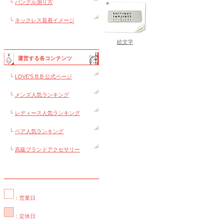
└
バングル測り方
└
ネックレス装着イメージ
絵文字
運営する各コンテンツ
└
LOVE'S B.B 公式ページ
└
メンズ人気ランキング
└
レディース人気ランキング
└
ペア人気ランキング
└
高級ブランドアクセサリー
：営業日
：定休日