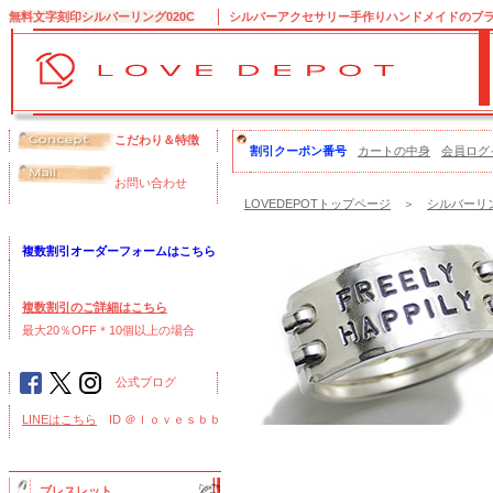
無料文字刻印シルバーリング020C
シルバーアクセサリー手作りハンドメイドのブランド
こだわり＆特徴
割引クーポン番号
カートの中身
会員ログ
お問い合わせ
LOVEDEPOTトップページ
＞
シルバーリン
複数割引オーダーフォームはこちら
複数割引のご詳細はこちら
最大20％OFF＊10個以上の場合
公式ブログ
LINEはこちら
ID ＠ｌｏｖｅｓｂｂ
ブレスレット