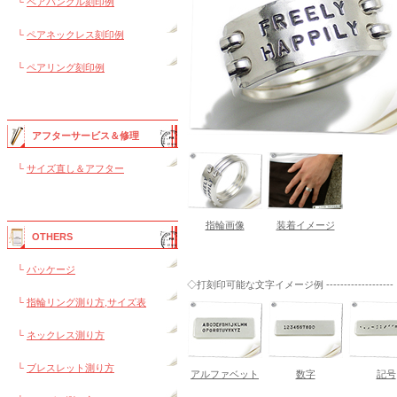
└
ペアバングル刻印例
└
ペアネックレス刻印例
└
ペアリング刻印例
アフターサービス＆修理
└
サイズ直し＆アフター
指輪画像
装着イメージ
OTHERS
└
パッケージ
◇打刻印可能な文字イメージ例 -------------------
└
指輪リング測り方,サイズ表
└
ネックレス測り方
└
ブレスレット測り方
アルファベット
数字
記号