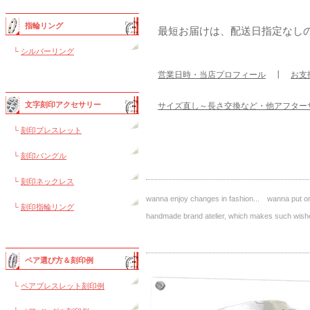
指輪リング
最短お届けは、配送日指定なし
└
シルバーリング
営業日時・当店プロフィール
┃
お支
文字刻印アクセサリー
サイズ直し～長さ交換など・他アフター
└
刻印ブレスレット
└
刻印バングル
└
刻印ネックレス
wanna enjoy changes in fashion... wanna put on 
└
刻印指輪リング
handmade brand atelier, which makes such 
ペア選び方＆刻印例
└
ペアブレスレット刻印例