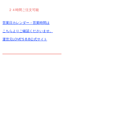
２４時間ご注文可能
営業日カレンダー・営業時間は
こちらよりご確認くださいませ。
運営元LOVE'S B.B公式サイト