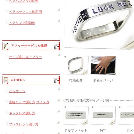
└
ペアバングル刻印例
└
ペアネックレス刻印例
└
ペアリング刻印例
アフターサービス＆修理
└
サイズ直し＆アフター
OTHERS
指輪画像
装着イメージ
└
パッケージ
◇打刻印可能な文字イメージ例 -------------------
└
指輪リング測り方,サイズ表
└
ネックレス測り方
└
ブレスレット測り方
アルファベット
数字
記号