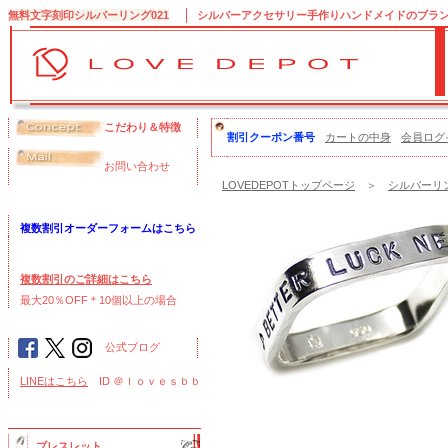
無料文字刻印シルバーリング021
シルバーアクセサリー手作りハンドメイドのブランドL
こだわり＆特徴
割引クーポン番号
カートの中身
会員ログ
お問い合わせ
LOVEDEPOTトップページ
＞
シルバーリン
複数割引オーダーフォームはこちら
複数割引のご詳細はこちら
最大20％OFF＊10個以上の場合
公式ブログ
LINEはこちら
ID ＠ｌｏｖｅｓｂｂ
ブレスレット