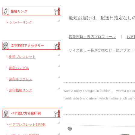
指輪リング
最短お届けは、配送日指定なし
└
シルバーリング
営業日時・当店プロフィール
┃
お支
文字刻印アクセサリー
サイズ直し～長さ交換など・他アフター
└
刻印ブレスレット
└
刻印バングル
└
刻印ネックレス
└
刻印指輪リング
wanna enjoy changes in fashion... wanna put on 
handmade brand atelier, which makes such 
ペア選び方＆刻印例
└
ペアブレスレット刻印例