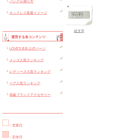
└
バングル測り方
└
ネックレス装着イメージ
絵文字
運営する各コンテンツ
└
LOVE'S B.B 公式ページ
└
メンズ人気ランキング
└
レディース人気ランキング
└
ペア人気ランキング
└
高級ブランドアクセサリー
：営業日
：定休日