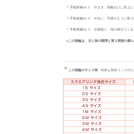
└ 手順画像no.１ ＠まず、指輪をひし形上
└ 手順画像no.２ ＠次に、写真のように第
└ 手順画像no.３ ＠最後に、指の根元でく
※この指輪は、主に角の隙間と第２間接の膨
この指輪のサイズ表
- 特殊な形状リングの