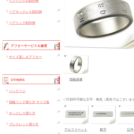
└
ペアバングル刻印例
└
ペアネックレス刻印例
└
ペアリング刻印例
アフターサービス＆修理
└
サイズ直し＆アフター
指輪画像
OTHERS
└
パッケージ
◇打刻印可能な文字・無色（黒色ではございま
└
指輪リング測り方,サイズ表
└
ネックレス測り方
└
ブレスレット測り方
アルファベット
数字
記号