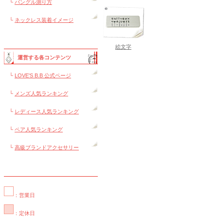
└
バングル測り方
└
ネックレス装着イメージ
絵文字
運営する各コンテンツ
└
LOVE'S B.B 公式ページ
└
メンズ人気ランキング
└
レディース人気ランキング
└
ペア人気ランキング
└
高級ブランドアクセサリー
：営業日
：定休日