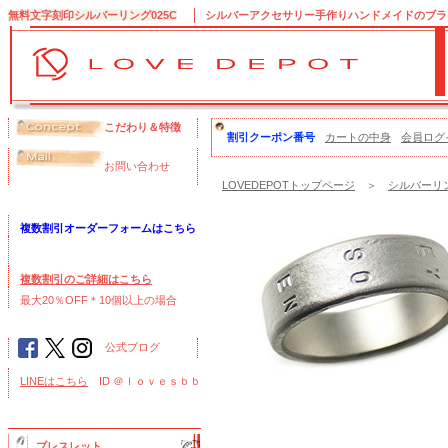
無料文字刻印シルバーリング025C
シルバーアクセサリー手作りハンドメイドのブランド
こだわり＆特徴
割引クーポン番号
カートの中身
会員ログ
お問い合わせ
LOVEDEPOTトップページ
＞
シルバーリン
複数割引オーダーフォームはこちら
複数割引のご詳細はこちら
最大20％OFF＊10個以上の場合
公式ブログ
LINEはこちら
ID ＠ｌｏｖｅｓｂｂ
ブレスレット