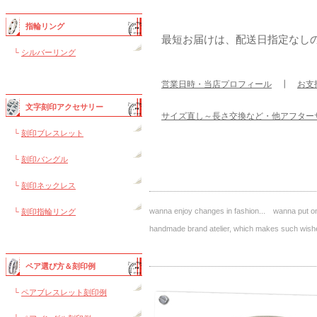
指輪リング
最短お届けは、配送日指定なし
└
シルバーリング
営業日時・当店プロフィール
┃
お支
文字刻印アクセサリー
サイズ直し～長さ交換など・他アフター
└
刻印ブレスレット
└
刻印バングル
└
刻印ネックレス
wanna enjoy changes in fashion... wanna put on 
└
刻印指輪リング
handmade brand atelier, which makes such 
ペア選び方＆刻印例
└
ペアブレスレット刻印例