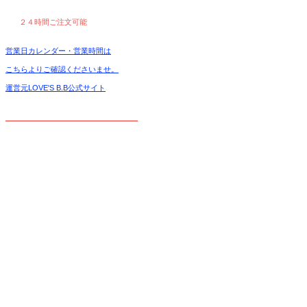
２４時間ご注文可能
営業日カレンダー・営業時間は
こちらよりご確認くださいませ。
運営元LOVE'S B.B公式サイト