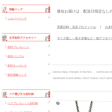
指輪リング
最短お届けは、配送日指定なし
└
シルバーリング
営業日時・当店プロフィール
┃
お支
文字刻印アクセサリー
サイズ直し～長さ交換など・他アフター
└
刻印ブレスレット
└
刻印バングル
└
刻印ネックレス
wanna enjoy changes in fashion... wanna put on 
└
刻印指輪リング
handmade brand atelier, which makes such 
ペア選び方＆刻印例
└
ペアブレスレット刻印例