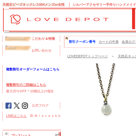
天然石ビーズネックレス004メンズor女性
シルバーアクセサリー手作りハンドメイドのブ
こだわり＆特徴
割引クーポン番号
カートの中身
会員ログ
お問い合わせ
LOVEDEPOTトップページ
＞
天然石ネック
複数割引オーダーフォームはこちら
複数割引のご詳細はこちら
最大20％OFF＊10個以上の場合
公式ブログ
LINEはこちら
ID ＠ｌｏｖｅｓｂｂ
ブレスレット