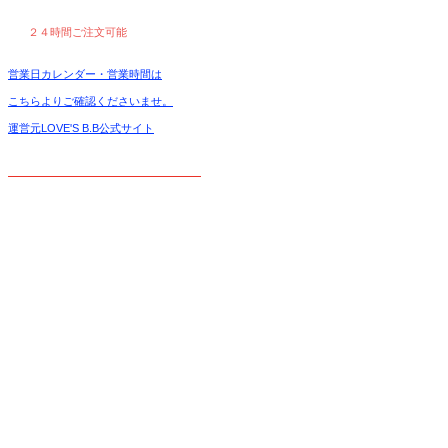
２４時間ご注文可能
営業日カレンダー・営業時間は
こちらよりご確認くださいませ。
運営元LOVE'S B.B公式サイト