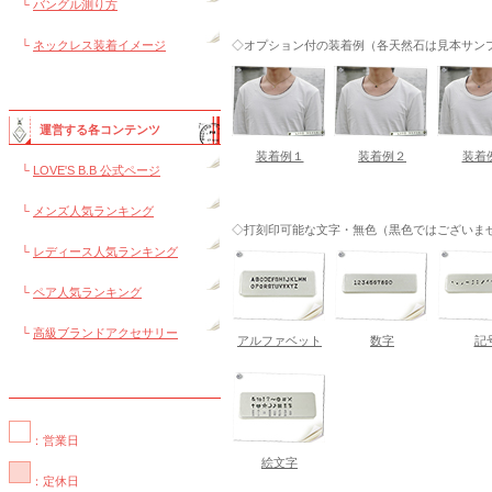
└
バングル測り方
└
ネックレス装着イメージ
◇オプション付の装着例（各天然石は見本サンプル
運営する各コンテンツ
装着例１
装着例２
装着
└
LOVE'S B.B 公式ページ
└
メンズ人気ランキング
◇打刻印可能な文字・無色（黒色ではございま
└
レディース人気ランキング
└
ペア人気ランキング
└
高級ブランドアクセサリー
アルファベット
数字
記
：営業日
絵文字
：定休日