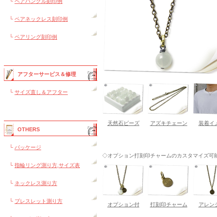
└
ペアバングル刻印例
└
ペアネックレス刻印例
└
ペアリング刻印例
アフターサービス＆修理
└
サイズ直し＆アフター
天然石ビーズ
アズキチェーン
装着イ
OTHERS
└
パッケージ
◇オプション打刻印チャームのカスタマイズ可能---
└
指輪リング測り方,サイズ表
└
ネックレス測り方
└
ブレスレット測り方
オプション付
打刻印チャーム
アレン