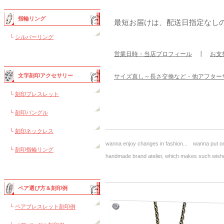
指輪リング
最短お届けは、配送日指定なし
└
シルバーリング
営業日時・当店プロフィール
┃
お支
文字刻印アクセサリー
サイズ直し～長さ交換など・他アフター
└
刻印ブレスレット
└
刻印バングル
└
刻印ネックレス
wanna enjoy changes in fashion... wanna put on 
└
刻印指輪リング
handmade brand atelier, which makes such 
ペア選び方＆刻印例
└
ペアブレスレット刻印例