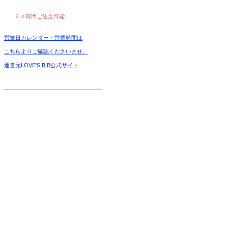
２４時間ご注文可能
営業日カレンダー・営業時間は
こちらよりご確認くださいませ。
運営元LOVE'S B.B公式サイト