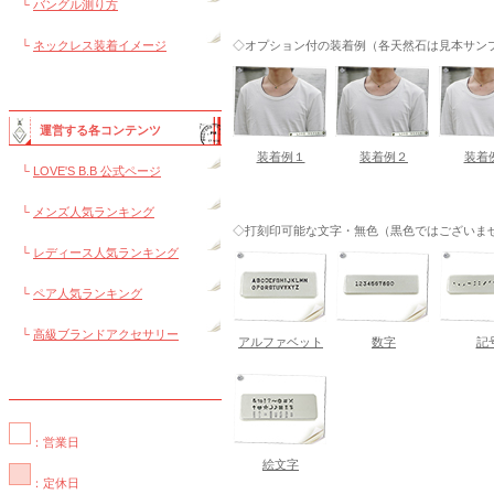
└
バングル測り方
└
ネックレス装着イメージ
◇オプション付の装着例（各天然石は見本サンプル
運営する各コンテンツ
装着例１
装着例２
装着
└
LOVE'S B.B 公式ページ
└
メンズ人気ランキング
◇打刻印可能な文字・無色（黒色ではございま
└
レディース人気ランキング
└
ペア人気ランキング
└
高級ブランドアクセサリー
アルファベット
数字
記
：営業日
絵文字
：定休日