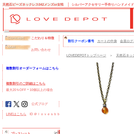
天然石ビーズネックレス042メンズor女性
シルバーアクセサリー手作りハンドメイドのブ
こだわり＆特徴
割引クーポン番号
カートの中身
会員ログ
お問い合わせ
LOVEDEPOTトップページ
＞
天然石ネック
複数割引オーダーフォームはこちら
複数割引のご詳細はこちら
最大20％OFF＊10個以上の場合
公式ブログ
LINEはこちら
ID ＠ｌｏｖｅｓｂｂ
ブレスレット