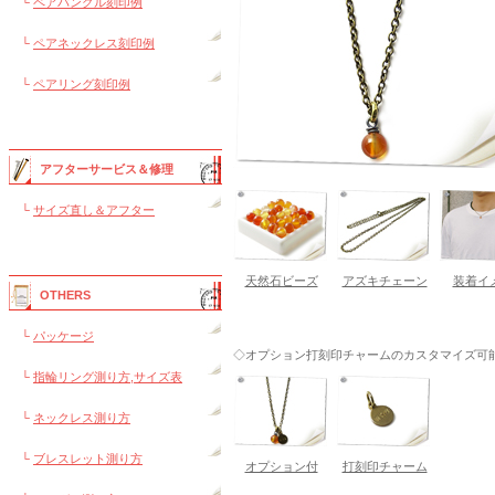
└
ペアバングル刻印例
└
ペアネックレス刻印例
└
ペアリング刻印例
アフターサービス＆修理
└
サイズ直し＆アフター
天然石ビーズ
アズキチェーン
装着イ
OTHERS
└
パッケージ
◇オプション打刻印チャームのカスタマイズ可能---
└
指輪リング測り方,サイズ表
└
ネックレス測り方
└
ブレスレット測り方
オプション付
打刻印チャーム